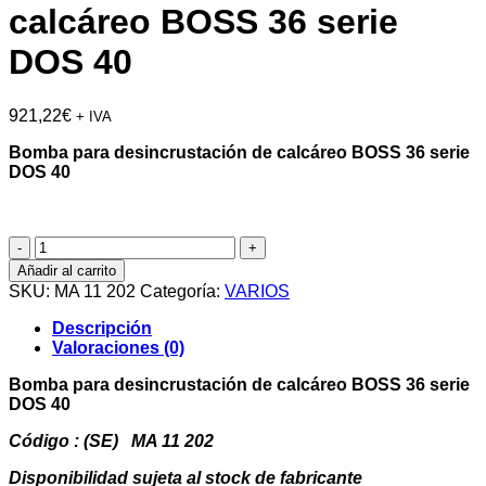
calcáreo BOSS 36 serie
DOS 40
921,22
€
+ IVA
Bomba para desincrustación de calcáreo BOSS 36 serie
DOS 40
Bomba
para
Añadir al carrito
desincrustación
SKU:
MA 11 202
Categoría:
VARIOS
de
calcáreo
Descripción
BOSS
Valoraciones (0)
36
serie
Bomba para desincrustación de calcáreo BOSS 36 serie
DOS
DOS 40
40
cantidad
Código : (SE) MA 11 202
Disponibilidad sujeta al stock de fabricante