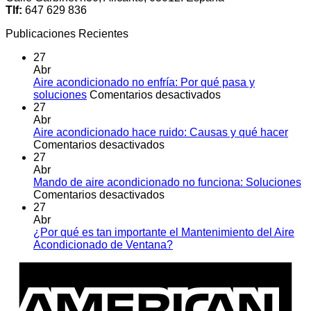
Tlf:
647 629 836
Publicaciones Recientes
27
Abr
Aire acondicionado no enfría: Por qué pasa y
en
soluciones
Comentarios desactivados
Aire
27
acondicionado
Abr
no
Aire acondicionado hace ruido: Causas y qué hacer
en
enfría:
Comentarios desactivados
Aire
Por
27
acondicionado
qué
Abr
hace
pasa
Mando de aire acondicionado no funciona: Soluciones
ruido:
en
y
Comentarios desactivados
Causas
Mando
soluciones
27
y
de
Abr
qué
aire
¿Por qué es tan importante el Mantenimiento del Aire
hacer
acondicionado
No
Acondicionado de Ventana?
no
hay
A
funciona:
comentarios
E
en
Soluciones
¿Por
qué