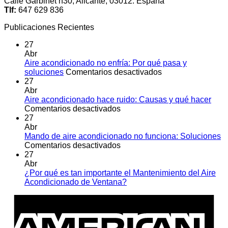
Calle Garbinet n30, Alicante, 03012. España
Tlf:
647 629 836
Publicaciones Recientes
27
Abr
Aire acondicionado no enfría: Por qué pasa y
en
soluciones
Comentarios desactivados
Aire
27
acondicionado
Abr
no
Aire acondicionado hace ruido: Causas y qué hacer
en
enfría:
Comentarios desactivados
Aire
Por
27
acondicionado
qué
Abr
hace
pasa
Mando de aire acondicionado no funciona: Soluciones
ruido:
en
y
Comentarios desactivados
Causas
Mando
soluciones
27
y
de
Abr
qué
aire
¿Por qué es tan importante el Mantenimiento del Aire
hacer
acondicionado
No
Acondicionado de Ventana?
no
hay
A
funciona:
comentarios
E
en
Soluciones
¿Por
qué