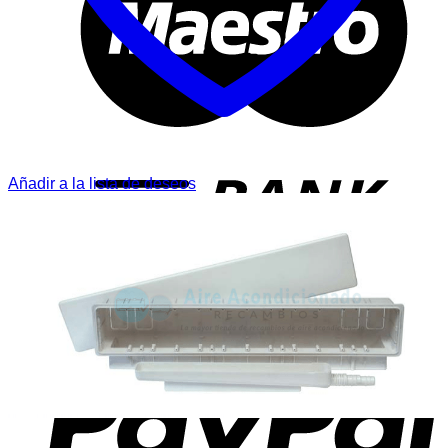
T
Añadir a la lista de deseos
P