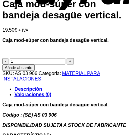
Caja mod-súper con
bandeja desagüe vertical.
19,50
€
+ IVA
Caja mod-súper con bandeja desagüe vertical.
Caja
mod-
Añadir al carrito
súper
SKU:
AS 03 906
Categoría:
MATERIAL PARA
con
INSTALACIONES
bandeja
desagüe
Descripción
vertical.
Valoraciones (0)
cantidad
Caja mod-súper con bandeja desagüe vertical.
Código : (SE) AS 03 906
DISPONIBILIDAD SUJETA A STOCK DE FABRICANTE