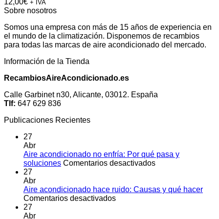
12,00
€
+ IVA
Sobre nosotros
Somos una empresa con más de 15 años de experiencia en
el mundo de la climatización. Disponemos de recambios
para todas las marcas de aire acondicionado del mercado.
Información de la Tienda
RecambiosAireAcondicionado.es
Calle Garbinet n30, Alicante, 03012. España
Tlf:
647 629 836
Publicaciones Recientes
27
Abr
Aire acondicionado no enfría: Por qué pasa y
en
soluciones
Comentarios desactivados
Aire
27
acondicionado
Abr
no
Aire acondicionado hace ruido: Causas y qué hacer
en
enfría:
Comentarios desactivados
Aire
Por
27
acondicionado
qué
Abr