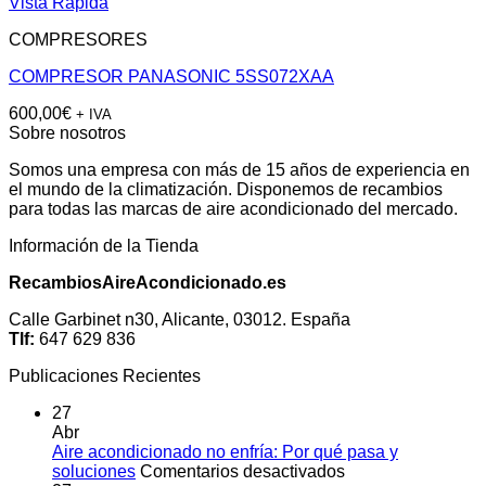
Vista Rápida
COMPRESORES
COMPRESOR PANASONIC 5SS072XAA
600,00
€
+ IVA
Sobre nosotros
Somos una empresa con más de 15 años de experiencia en
el mundo de la climatización. Disponemos de recambios
para todas las marcas de aire acondicionado del mercado.
Información de la Tienda
RecambiosAireAcondicionado.es
Calle Garbinet n30, Alicante, 03012. España
Tlf:
647 629 836
Publicaciones Recientes
27
Abr
Aire acondicionado no enfría: Por qué pasa y
en
soluciones
Comentarios desactivados