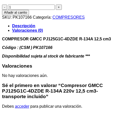
Compresor
GMCC
Añadir al carrito
PJ125G1C-
SKU:
PK107166
Categoría:
COMPRESORES
4DZDE
R-
Descripción
134A
Valoraciones (0)
220v
12,5
COMPRESOR GMCC PJ125G1C-4DZDE R-134A 12,5 cm3
cm3-
transporte
Código : (CSM ) PK107166
incluido
Disponibilidad sujeta al stock de fabricante ***
cantidad
Valoraciones
No hay valoraciones aún.
Sé el primero en valorar “Compresor GMCC
PJ125G1C-4DZDE R-134A 220v 12,5 cm3-
transporte incluido”
Debes
acceder
para publicar una valoración.