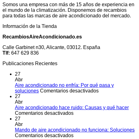
Somos una empresa con más de 15 años de experiencia en
el mundo de la climatización. Disponemos de recambios
para todas las marcas de aire acondicionado del mercado.
Información de la Tienda
RecambiosAireAcondicionado.es
Calle Garbinet n30, Alicante, 03012. España
Tlf:
647 629 836
Publicaciones Recientes
27
Abr
Aire acondicionado no enfría: Por qué pasa y
en
soluciones
Comentarios desactivados
Aire
27
acondicionado
Abr
no
Aire acondicionado hace ruido: Causas y qué hacer
en
enfría:
Comentarios desactivados
Aire
Por
27
acondicionado
qué
Abr
hace
pasa
Mando de aire acondicionado no funciona: Soluciones
ruido:
en
y
Comentarios desactivados