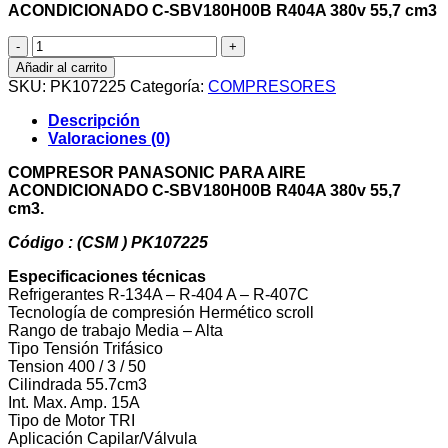
ACONDICIONADO C-SBV180H00B R404A 380v 55,7 cm3
Compresor
Panasonic
Añadir al carrito
C-
SKU:
PK107225
Categoría:
COMPRESORES
Sbv180H00B
5
Descripción
R404A
Valoraciones (0)
380v
55,7cm3
COMPRESOR PANASONIC PARA AIRE
-
ACONDICIONADO C-SBV180H00B R404A 380v 55,7
transporte
cm3.
incluido
cantidad
Código : (CSM ) PK107225
Especificaciones técnicas
Refrigerantes
R-134A – R-404 A – R-407C
Tecnología de compresión
Hermético scroll
Rango de trabajo
Media – Alta
Tipo Tensión
Trifásico
Tension
400 / 3 / 50
Cilindrada
55.7cm3
Int. Max. Amp.
15A
Tipo de Motor
TRI
Aplicación
Capilar/Válvula