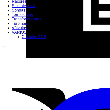
Racores
Sin categoría
Sondas
Termostatos
Transformadores
Turbinas
Válvulas
VARIOS
Circuitos ACS