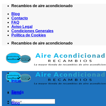
Saltar
Recambios de aire acondicionado
al
Blog
contenido
Contacto
FAQ
Aviso Legal
Condiciones Generales
Política de Cookies
Recambios de aire acondicionado
Inicio
Tienda
Menú
Buscar
Blog
por: