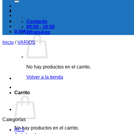
Contacto
09:00 - 18:00
0,00
€
WhatsApp
Inicio
/
VARIOS
No hay productos en el carrito.
Volver a la tienda
Carrito
Categorías
No hay productos en el carrito.
ACS