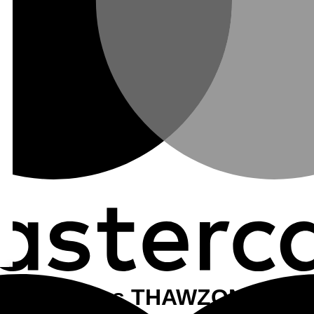
 refrigerantes THAWZONE 116 