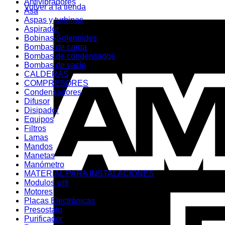
Antivibradores
Volver a la tienda
Asa
Aspas y turbinas
Aspirador
Bobinas-Solenoides
Bombas de carga
Bombas de condensados
Bombas de vacío
CALDERAS
COMPRESORES
Condensadores
Difusor
Disipador
Equipos
Filtros
Lamas
Mandos
Manetas
Manómetro
MATERIAL PARA INSTALACIONES
Modulos wifi
Motores
Placas Electrónicas
Presostato
Purificador