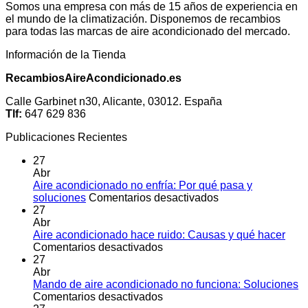
Somos una empresa con más de 15 años de experiencia en
el mundo de la climatización. Disponemos de recambios
para todas las marcas de aire acondicionado del mercado.
Información de la Tienda
RecambiosAireAcondicionado.es
Calle Garbinet n30, Alicante, 03012. España
Tlf:
647 629 836
Publicaciones Recientes
27
Abr
Aire acondicionado no enfría: Por qué pasa y
en
soluciones
Comentarios desactivados
Aire
27
acondicionado
Abr
no
Aire acondicionado hace ruido: Causas y qué hacer
en
enfría:
Comentarios desactivados
Aire
Por
27
acondicionado
qué
Abr
hace
pasa
Mando de aire acondicionado no funciona: Soluciones
ruido:
en
y
Comentarios desactivados