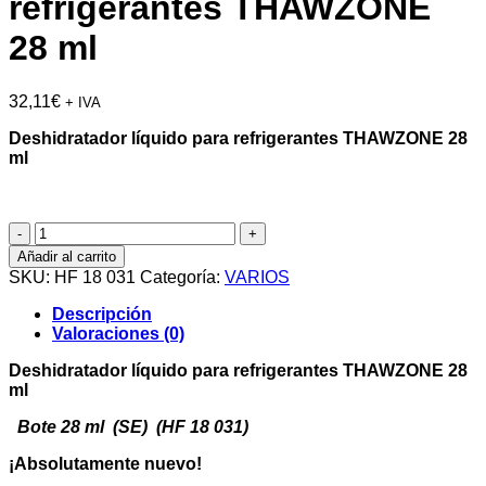
refrigerantes THAWZONE
28 ml
32,11
€
+ IVA
Deshidratador líquido para refrigerantes THAWZONE 28
ml
Deshidratador
líquido
Añadir al carrito
para
SKU:
HF 18 031
Categoría:
VARIOS
refrigerantes
THAWZONE
Descripción
28
Valoraciones (0)
ml
cantidad
Deshidratador líquido para refrigerantes THAWZONE 28
ml
Bote 28 ml (SE) (HF 18 031)
¡Absolutamente nuevo!