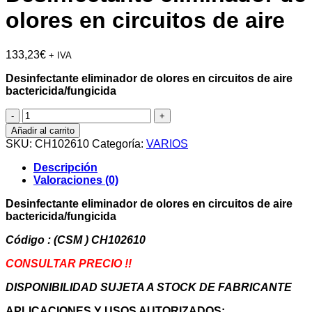
olores en circuitos de aire
133,23
€
+ IVA
Desinfectante eliminador de olores en circuitos de aire
bactericida/fungicida
Desinfectante
eliminador
Añadir al carrito
de
SKU:
CH102610
Categoría:
VARIOS
olores
en
Descripción
circuitos
Valoraciones (0)
de
aire
Desinfectante eliminador de olores en circuitos de aire
cantidad
bactericida/fungicida
Código : (CSM ) CH102610
CONSULTAR PRECIO !!
DISPONIBILIDAD SUJETA A STOCK DE FABRICANTE
APLICACIONES Y USOS AUTORIZADOS: