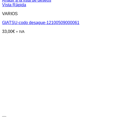
Añadir a la lista de deseos
Vista Rápida
VARIOS
GIATSU-codo desague-12100509000061
33,00
€
+ IVA