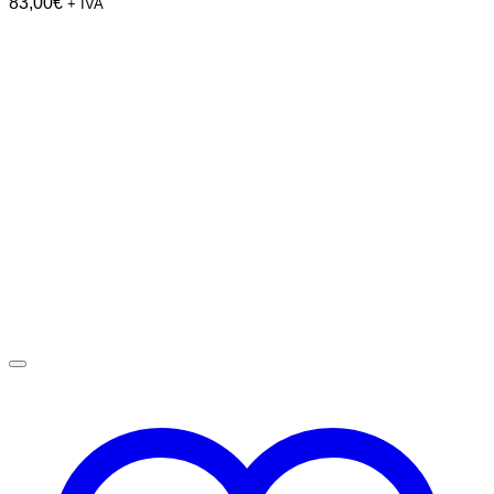
83,00
€
+ IVA