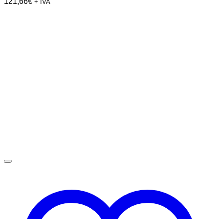
121,66
€
+ IVA