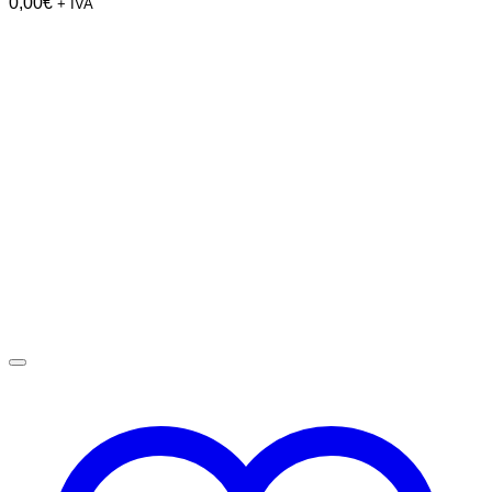
0,00
€
+ IVA