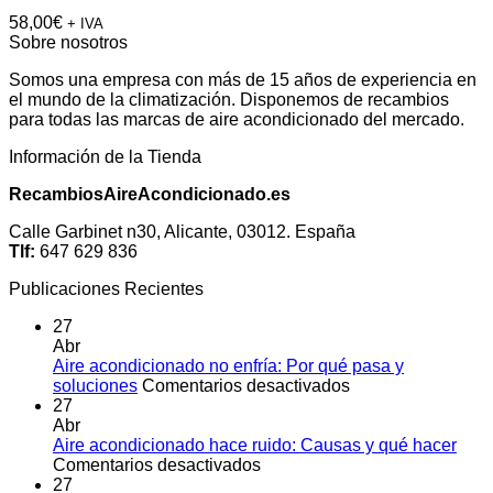
58,00
€
+ IVA
Sobre nosotros
Somos una empresa con más de 15 años de experiencia en
el mundo de la climatización. Disponemos de recambios
para todas las marcas de aire acondicionado del mercado.
Información de la Tienda
RecambiosAireAcondicionado.es
Calle Garbinet n30, Alicante, 03012. España
Tlf:
647 629 836
Publicaciones Recientes
27
Abr
Aire acondicionado no enfría: Por qué pasa y
en
soluciones
Comentarios desactivados
Aire
27
acondicionado
Abr
no
Aire acondicionado hace ruido: Causas y qué hacer
en
enfría:
Comentarios desactivados
Aire
Por
27