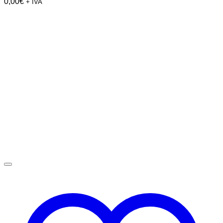
0,00
€
+ IVA