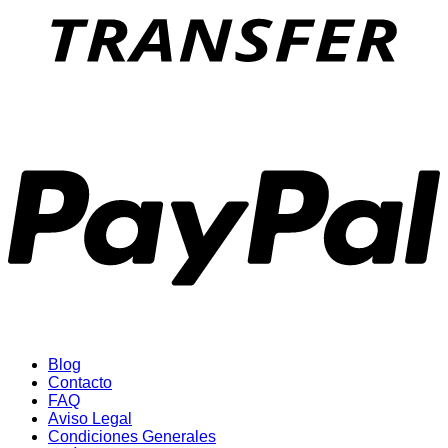
P
Blog
Contacto
FAQ
Aviso Legal
Condiciones Generales