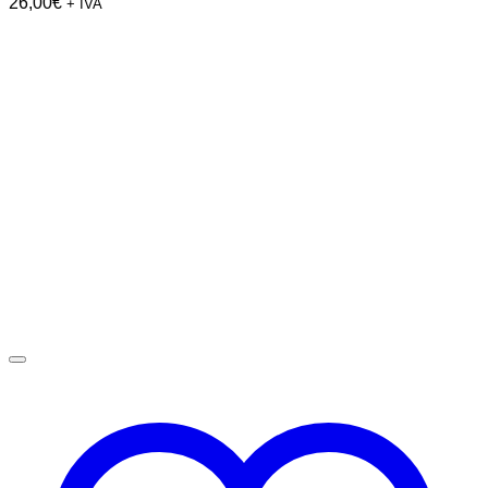
26,00
€
+ IVA