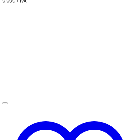
0,00
€
+ IVA