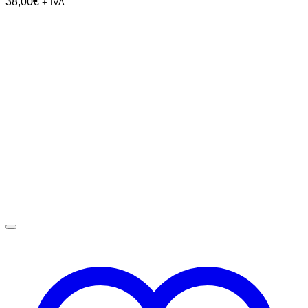
38,00
€
+ IVA