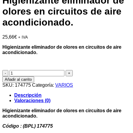
Higienizante eliminador de
olores en circuitos de aire
acondicionado.
25,66
€
+ IVA
Higienizante eliminador de olores en circuitos de aire
acondicionado.
Higienizante
eliminador
Añadir al carrito
de
SKU:
174775
Categoría:
VARIOS
olores
en
Descripción
circuitos
Valoraciones (0)
de
aire
Higienizante eliminador de olores en circuitos de aire
acondicionado.
acondicionado.
cantidad
Código : (BPL) 174775