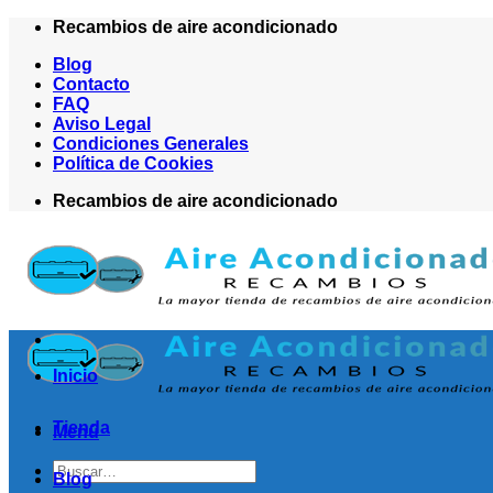
Saltar
Recambios de aire acondicionado
al
Blog
contenido
Contacto
FAQ
Aviso Legal
Condiciones Generales
Política de Cookies
Recambios de aire acondicionado
Inicio
Tienda
Menú
Buscar
Blog
por: