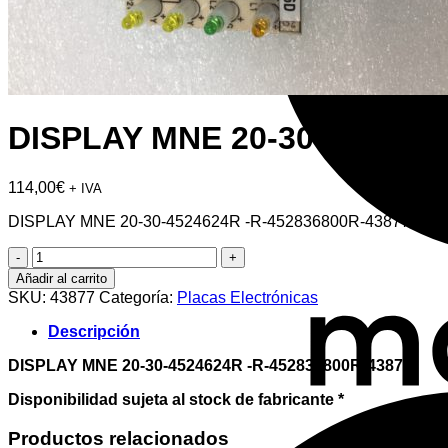
DISPLAY MNE 20-30-4524624
114,00
€
+ IVA
DISPLAY MNE 20-30-4524624R -R-452836800R-43877
DISPLAY
MNE
Añadir al carrito
20-
SKU:
43877
Categoría:
Placas Electrónicas
30-
4524624R
Descripción
-
R-
DISPLAY MNE 20-30-4524624R -R-452836800R-43877
452836800R-
43877
Disponibilidad sujeta al stock de fabricante *
cantidad
Productos relacionados