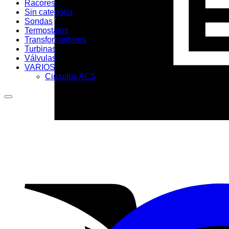
Racores
Sin categoría
Sondas
Termostatos
Transformadores
Turbinas
Válvulas
VARIOS
Circuitos ACS