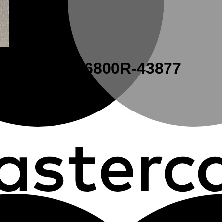
R -R-452836800R-43877