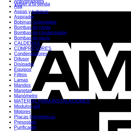
Antivibradores
Volver a la tienda
Asa
Aspas y turbinas
Aspirador
Bobinas-Solenoides
Bombas de carga
Bombas de condensados
Bombas de vacío
CALDERAS
COMPRESORES
Condensadores
Difusor
Disipador
Equipos
Filtros
Lamas
Mandos
Manetas
Manómetro
MATERIAL PARA INSTALACIONES
Modulos wifi
Motores
Placas Electrónicas
Presostato
Purificador