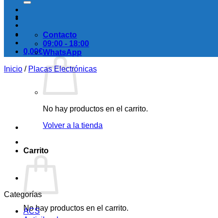
Contacto
09:00 - 18:00
0,00
€
WhatsApp
Inicio
/
Placas Electrónicas
No hay productos en el carrito.
Volver a la tienda
Carrito
Categorías
No hay productos en el carrito.
ACS