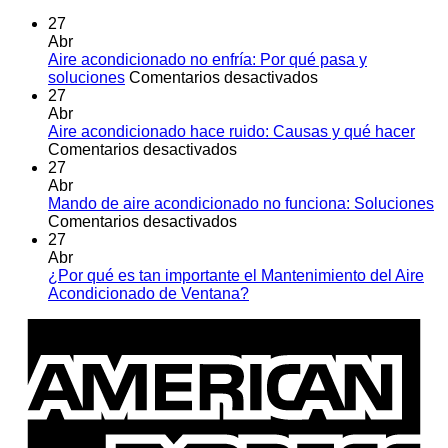
27
Abr
Aire acondicionado no enfría: Por qué pasa y
en
soluciones
Comentarios desactivados
Aire
27
acondicionado
Abr
no
Aire acondicionado hace ruido: Causas y qué hacer
en
enfría:
Comentarios desactivados
Aire
Por
27
acondicionado
qué
Abr
hace
pasa
Mando de aire acondicionado no funciona: Soluciones
ruido:
en
y
Comentarios desactivados
Causas
Mando
soluciones
27
y
de
Abr
qué
aire
¿Por qué es tan importante el Mantenimiento del Aire
hacer
acondicionado
No
Acondicionado de Ventana?
no
hay
A
funciona:
comentarios
E
en
Soluciones
¿Por
qué
es
tan
importante