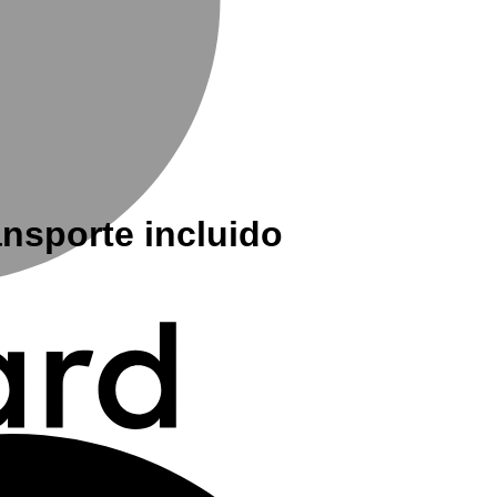
nsporte incluido
M