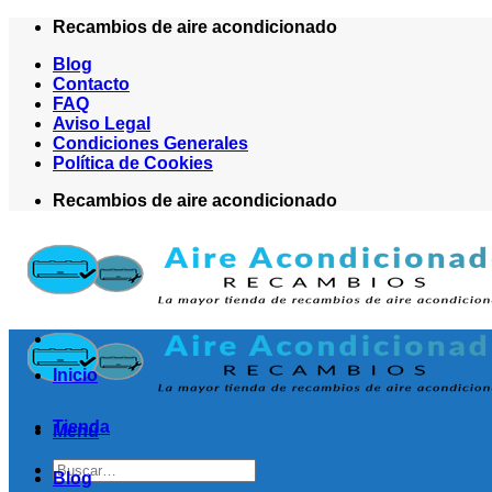
Saltar
Recambios de aire acondicionado
al
Blog
contenido
Contacto
FAQ
Aviso Legal
Condiciones Generales
Política de Cookies
Recambios de aire acondicionado
Inicio
Tienda
Menú
Buscar
Blog
por: