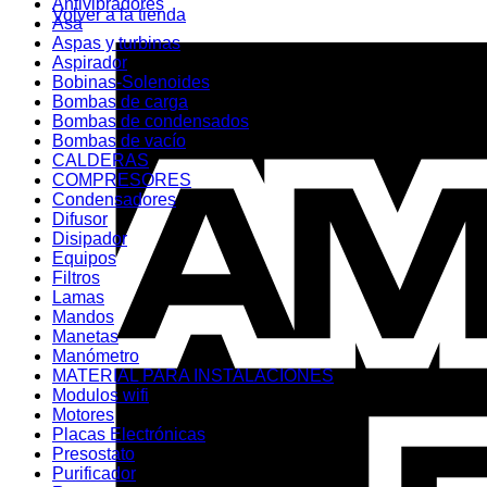
Antivibradores
Volver a la tienda
Asa
Aspas y turbinas
Aspirador
Bobinas-Solenoides
Bombas de carga
Bombas de condensados
Bombas de vacío
CALDERAS
COMPRESORES
Condensadores
Difusor
Disipador
Equipos
Filtros
Lamas
Mandos
Manetas
Manómetro
MATERIAL PARA INSTALACIONES
Modulos wifi
Motores
Placas Electrónicas
Presostato
Purificador