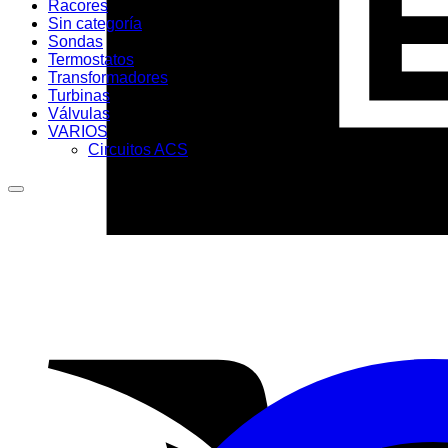
Racores
Sin categoría
Sondas
Termostatos
Transformadores
Turbinas
Válvulas
VARIOS
Circuitos ACS