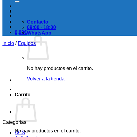
Contacto
09:00 - 18:00
0,00
€
WhatsApp
Inicio
/
Equipos
No hay productos en el carrito.
Volver a la tienda
Carrito
Categorías
No hay productos en el carrito.
ACS