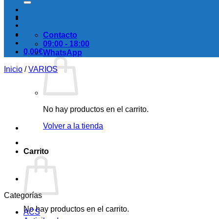
Contacto
09:00 - 18:00
0,00
€
WhatsApp
Inicio
/
VARIOS
No hay productos en el carrito.
Volver a la tienda
Carrito
Categorías
No hay productos en el carrito.
ACS