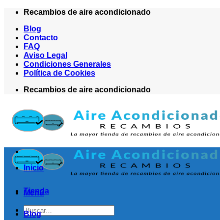
Saltar
Recambios de aire acondicionado
al
Blog
contenido
Contacto
FAQ
Aviso Legal
Condiciones Generales
Política de Cookies
Recambios de aire acondicionado
Inicio
Tienda
Menú
Buscar
Blog
por: