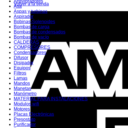
Antivibradores
Volver a la tienda
Asa
Aspas y turbinas
Aspirador
Bobinas-Solenoides
Bombas de carga
Bombas de condensados
Bombas de vacío
CALDERAS
COMPRESORES
Condensadores
Difusor
Disipador
Equipos
Filtros
Lamas
Mandos
Manetas
Manómetro
MATERIAL PARA INSTALACIONES
Modulos wifi
Motores
Placas Electrónicas
Presostato
Purificador