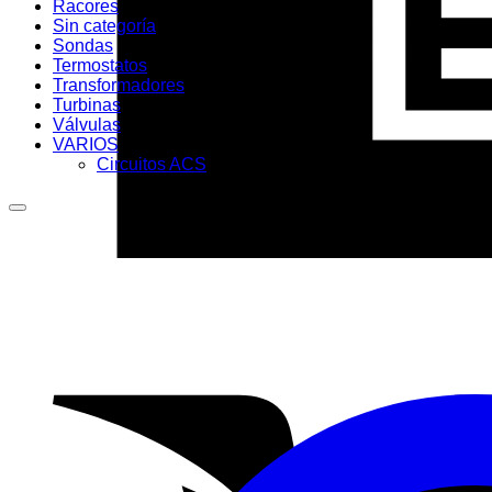
Racores
Sin categoría
Sondas
Termostatos
Transformadores
Turbinas
Válvulas
VARIOS
Circuitos ACS