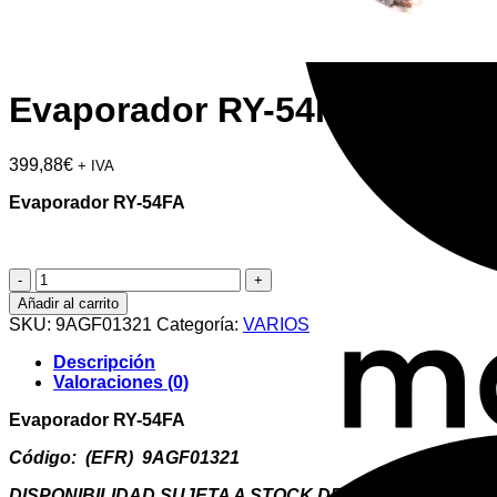
Evaporador RY-54FA
399,88
€
+ IVA
Evaporador RY-54FA
Evaporador
RY-
Añadir al carrito
54FA
SKU:
9AGF01321
Categoría:
VARIOS
cantidad
Descripción
Valoraciones (0)
Evaporador RY-54FA
Código: (EFR) 9AGF01321
DISPONIBILIDAD SUJETA A STOCK DE FABRICANTE