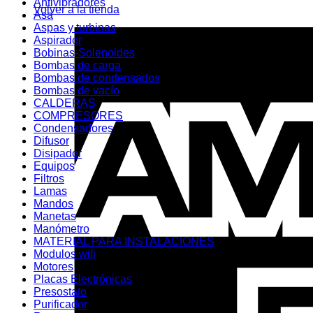
Antivibradores
Volver a la tienda
Asa
Aspas y turbinas
Aspirador
Bobinas-Solenoides
Bombas de carga
Bombas de condensados
Bombas de vacío
CALDERAS
COMPRESORES
Condensadores
Difusor
Disipador
Equipos
Filtros
Lamas
Mandos
Manetas
Manómetro
MATERIAL PARA INSTALACIONES
Modulos wifi
Motores
Placas Electrónicas
Presostato
Purificador