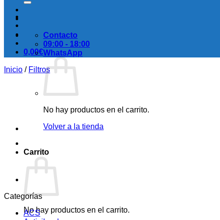
Contacto
09:00 - 18:00
0,00
€
WhatsApp
Inicio
/
Filtros
No hay productos en el carrito.
Volver a la tienda
Carrito
Categorías
No hay productos en el carrito.
ACS