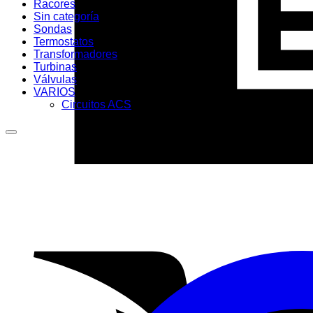
Racores
Sin categoría
Sondas
Termostatos
Transformadores
Turbinas
Válvulas
VARIOS
Circuitos ACS