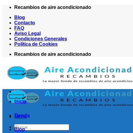
Saltar
Recambios de aire acondicionado
al
Blog
contenido
Contacto
FAQ
Aviso Legal
Condiciones Generales
Política de Cookies
Recambios de aire acondicionado
Inicio
Tienda
Menú
Buscar
Blog
por: