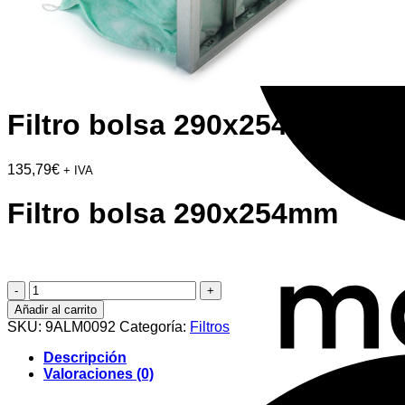
Filtro bolsa 290x254mm
135,79
€
+ IVA
Filtro bolsa 290x254mm
Filtro
bolsa
Añadir al carrito
290x254mm
SKU:
9ALM0092
Categoría:
Filtros
cantidad
Descripción
Valoraciones (0)