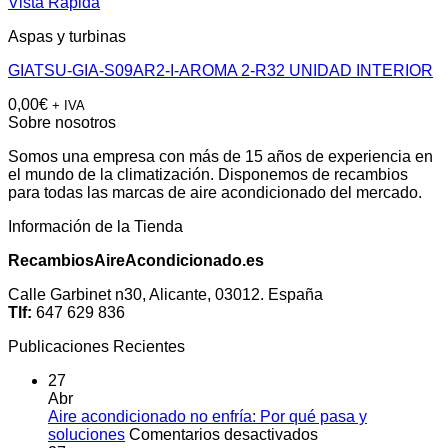
Vista Rápida
Aspas y turbinas
GIATSU-GIA-S09AR2-I-AROMA 2-R32 UNIDAD INTERIOR
0,00
€
+ IVA
Sobre nosotros
Somos una empresa con más de 15 años de experiencia en
el mundo de la climatización. Disponemos de recambios
para todas las marcas de aire acondicionado del mercado.
Información de la Tienda
RecambiosAireAcondicionado.es
Calle Garbinet n30, Alicante, 03012. España
Tlf:
647 629 836
Publicaciones Recientes
27
Abr
Aire acondicionado no enfría: Por qué pasa y
en
soluciones
Comentarios desactivados