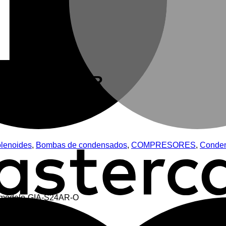
AD EXTERIOR
lenoides
,
Bombas de condensados
,
COMPRESORES
,
Conde
l modelo-GIA-S24AR-O