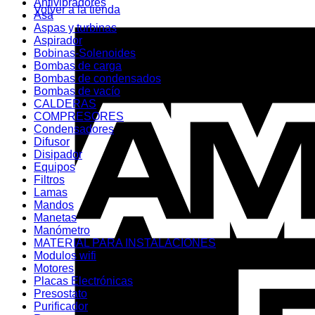
Antivibradores
Volver a la tienda
Asa
Aspas y turbinas
Aspirador
Bobinas-Solenoides
Bombas de carga
Bombas de condensados
Bombas de vacío
CALDERAS
COMPRESORES
Condensadores
Difusor
Disipador
Equipos
Filtros
Lamas
Mandos
Manetas
Manómetro
MATERIAL PARA INSTALACIONES
Modulos wifi
Motores
Placas Electrónicas
Presostato
Purificador