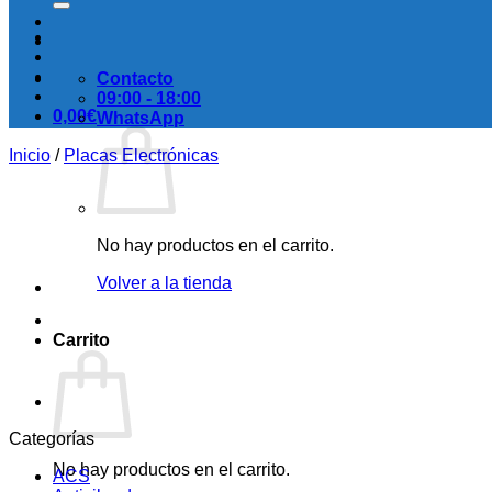
Contacto
09:00 - 18:00
0,00
€
WhatsApp
Inicio
/
Placas Electrónicas
No hay productos en el carrito.
Volver a la tienda
Carrito
Categorías
No hay productos en el carrito.
ACS