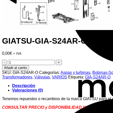
GIATSU-GIA-S24AR-O-UNID
0,00
€
+ IVA
GIATSU-
GIA-
Añadir al carrito
S24AR-
SKU:
GIA-S24AR-O
Categorías:
Aspas y turbinas
,
Bobinas-So
O-
Transformadores
,
Válvulas
,
VARIOS
Etiqueta:
GIA-S24AR-O
UNIDAD
EXTERIOR
Descripción
cantidad
Valoraciones (0)
Tenemos repuestos o recambios de la marca GIATSU para e
CONSULTAR PRECIO y DISPONIBILIDAD !!