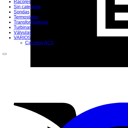
Racores
Sin categoría
Sondas
Termostatos
Transformadores
Turbinas
Válvulas
VARIOS
Circuitos ACS