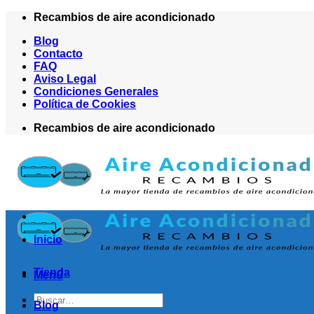
Saltar
Recambios de aire acondicionado
al
Blog
contenido
Contacto
FAQ
Aviso Legal
Condiciones Generales
Política de Cookies
Recambios de aire acondicionado
Inicio
Tienda
Menú
Buscar
Blog
por: