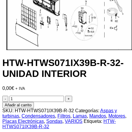
HTW-HTWS071IX39B-R-32-
UNIDAD INTERIOR
0,00
€
+ IVA
HTW-
HTWS071IX39B-
Añadir al carrito
R-
SKU:
HTW-HTWS071IX39B-R-32
Categorías:
Aspas y
32-
turbinas
,
Condensadores
,
Filtros
,
Lamas
,
Mandos
,
Motores
,
UNIDAD
Placas Electrónicas
,
Sondas
,
VARIOS
Etiqueta:
HTW-
INTERIOR
HTWS071IX39B-R-32
cantidad