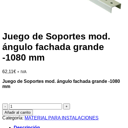
Juego de Soportes mod.
ángulo fachada grande
-1080 mm
62,11
€
+ IVA
Juego de Soportes mod. ángulo fachada grande -1080
mm
Juego
de
Añadir al carrito
Soportes
Categoría:
MATERIAL PARA INSTALACIONES
mod.
ángulo
Descripción