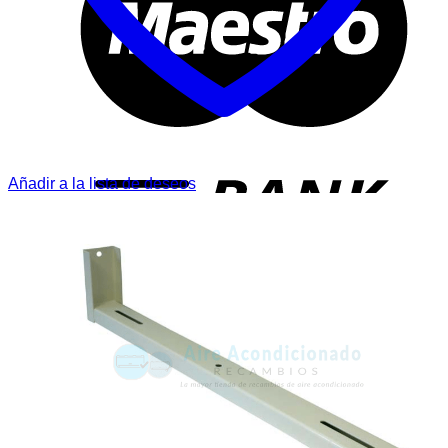
T
Añadir a la lista de deseos
P