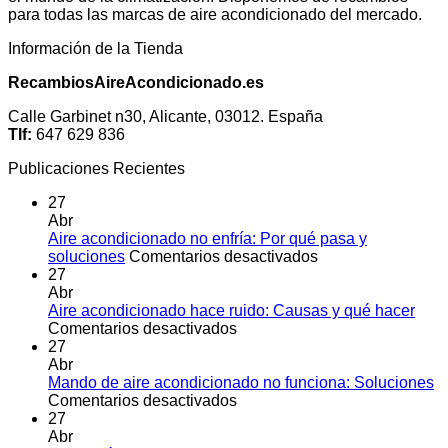
para todas las marcas de aire acondicionado del mercado.
Información de la Tienda
RecambiosAireAcondicionado.es
Calle Garbinet n30, Alicante, 03012. España
Tlf:
647 629 836
Publicaciones Recientes
27
Abr
Aire acondicionado no enfría: Por qué pasa y
en
soluciones
Comentarios desactivados
Aire
27
acondicionado
Abr
no
Aire acondicionado hace ruido: Causas y qué hacer
en
enfría:
Comentarios desactivados
Aire
Por
27
acondicionado
qué
Abr
hace
pasa
Mando de aire acondicionado no funciona: Soluciones
ruido:
en
y
Comentarios desactivados
Causas
Mando
soluciones
27
y
de
Abr