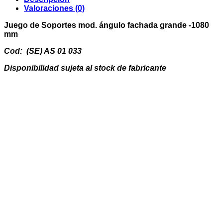
fachada
Valoraciones (0)
grande
-1080
Juego de Soportes mod. ángulo fachada grande -1080
mm
mm
cantidad
Cod: (SE) AS 01 033
Disponibilidad sujeta al stock de fabricante