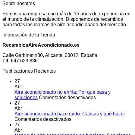
Sobre nosotros
Somos una empresa con más de 15 años de experiencia en
el mundo de la climatización. Disponemos de recambios
para todas las marcas de aire acondicionado del mercado.
Información de la Tienda
RecambiosAireAcondicionado.es
Calle Garbinet n30, Alicante, 03012. España
Tlf:
647 629 836
Publicaciones Recientes
27
Abr
Aire acondicionado no enfría: Por qué pasa y
en
soluciones
Comentarios desactivados
Aire
27
acondicionado
Abr
no
Aire acondicionado hace ruido: Causas y qué hacer
en
enfría:
Comentarios desactivados
Aire
Por
27
acondicionado
qué
Abr