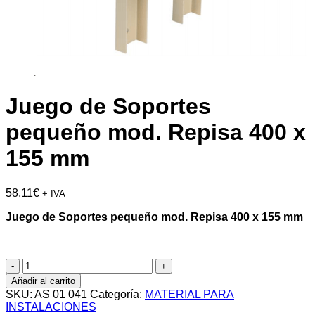
Juego de Soportes
pequeño mod. Repisa 400 x
155 mm
58,11
€
+ IVA
Juego de Soportes pequeño mod. Repisa 400 x 155 mm
Juego
de
Añadir al carrito
Soportes
SKU:
AS 01 041
Categoría:
MATERIAL PARA
pequeño
INSTALACIONES
mod.