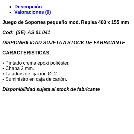
Repisa
Descripción
400
Valoraciones (0)
x
155
Juego de Soportes pequeño mod. Repisa 400 x 155 mm
mm
cantidad
Cod: (SE) AS 01 041
DISPONIBILIDAD SUJETA A STOCK DE FABRICANTE
CARACTERISTICAS:
• Pintado crema epoxi poliéster.
• Chapa 2 mm.
• Taladros de fijación Ø12.
• Suministro en caja de cartón.
Disponibilidad sujeta al stock de fabricante