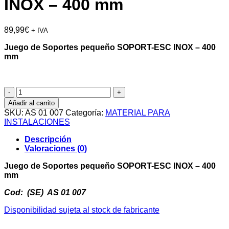
INOX – 400 mm
89,99
€
+ IVA
Juego de Soportes pequeño SOPORT-ESC INOX – 400
mm
Juego
de
Añadir al carrito
Soportes
SKU:
AS 01 007
Categoría:
MATERIAL PARA
pequeño
INSTALACIONES
SOPORT-
ESC
Descripción
INOX
Valoraciones (0)
-
400
Juego de Soportes pequeño SOPORT-ESC INOX – 400
mm
mm
cantidad
Cod: (SE) AS 01 007
Disponibilidad sujeta al stock de fabricante