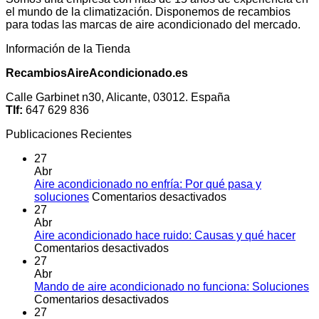
el mundo de la climatización. Disponemos de recambios
para todas las marcas de aire acondicionado del mercado.
Información de la Tienda
RecambiosAireAcondicionado.es
Calle Garbinet n30, Alicante, 03012. España
Tlf:
647 629 836
Publicaciones Recientes
27
Abr
Aire acondicionado no enfría: Por qué pasa y
en
soluciones
Comentarios desactivados
Aire
27
acondicionado
Abr
no
Aire acondicionado hace ruido: Causas y qué hacer
en
enfría:
Comentarios desactivados
Aire
Por
27
acondicionado
qué
Abr
hace
pasa
Mando de aire acondicionado no funciona: Soluciones
ruido:
en
y
Comentarios desactivados
Causas
Mando
soluciones
27