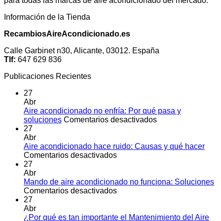
para todas las marcas de aire acondicionado del mercado.
Información de la Tienda
RecambiosAireAcondicionado.es
Calle Garbinet n30, Alicante, 03012. España
Tlf:
647 629 836
Publicaciones Recientes
27
Abr
Aire acondicionado no enfría: Por qué pasa y
en
soluciones
Comentarios desactivados
Aire
27
acondicionado
Abr
no
Aire acondicionado hace ruido: Causas y qué hacer
en
enfría:
Comentarios desactivados
Aire
Por
27
acondicionado
qué
Abr
hace
pasa
Mando de aire acondicionado no funciona: Soluciones
ruido:
en
y
Comentarios desactivados
Causas
Mando
soluciones
27
y
de
Abr
qué
aire
¿Por qué es tan importante el Mantenimiento del Aire