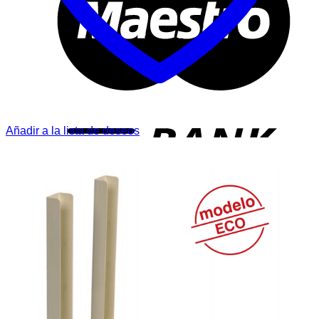
T
Añadir a la lista de deseos
P