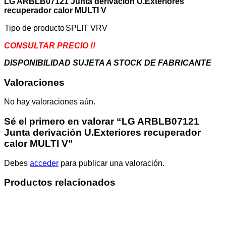
LG ARBLB07121 Junta derivación U.Exteriores
V
recuperador calor MULTI V
cantidad
Tipo de producto
SPLIT VRV
CONSULTAR PRECIO !!
DISPONIBILIDAD SUJETA A STOCK DE FABRICANTE
Valoraciones
No hay valoraciones aún.
Sé el primero en valorar “LG ARBLB07121
Junta derivación U.Exteriores recuperador
calor MULTI V”
Debes
acceder
para publicar una valoración.
Productos relacionados