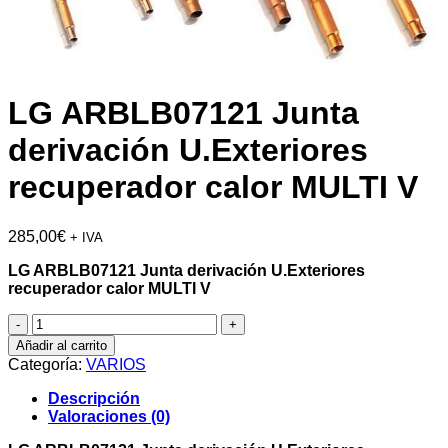
LG ARBLB07121 Junta
derivación U.Exteriores
recuperador calor MULTI V
285,00
€
+ IVA
LG ARBLB07121 Junta derivación U.Exteriores
recuperador calor MULTI V
LG
ARBLB07121
Añadir al carrito
Junta
Categoría:
VARIOS
derivación
U.Exteriores
Descripción
recuperador
Valoraciones (0)
calor
MULTI