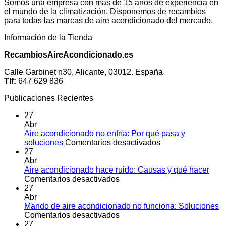
Somos una empresa con más de 15 años de experiencia en
el mundo de la climatización. Disponemos de recambios
para todas las marcas de aire acondicionado del mercado.
Información de la Tienda
RecambiosAireAcondicionado.es
Calle Garbinet n30, Alicante, 03012. España
Tlf:
647 629 836
Publicaciones Recientes
27
Abr
Aire acondicionado no enfría: Por qué pasa y
en
soluciones
Comentarios desactivados
Aire
27
acondicionado
Abr
no
Aire acondicionado hace ruido: Causas y qué hacer
en
enfría:
Comentarios desactivados
Aire
Por
27
acondicionado
qué
Abr
hace
pasa
Mando de aire acondicionado no funciona: Soluciones
ruido:
en
y
Comentarios desactivados
Causas
Mando
soluciones
27