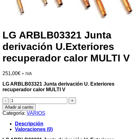
LG ARBLB03321 Junta
derivación U.Exteriores
recuperador calor MULTI V
251,00
€
+ IVA
LG ARBLB03321 Junta derivación U. Exteriores
recuperador calor MULTI V
LG
ARBLB03321
Añadir al carrito
Junta
Categoría:
VARIOS
derivación
U.Exteriores
Descripción
recuperador
Valoraciones (0)
calor
MULTI