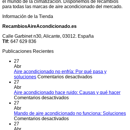
el mundo de la climatización. Disponemos de recambios
para todas las marcas de aire acondicionado del mercado.
Información de la Tienda
RecambiosAireAcondicionado.es
Calle Garbinet n30, Alicante, 03012. España
Tlf:
647 629 836
Publicaciones Recientes
27
Abr
Aire acondicionado no enfría: Por qué pasa y
en
soluciones
Comentarios desactivados
Aire
27
acondicionado
Abr
no
Aire acondicionado hace ruido: Causas y qué hacer
en
enfría:
Comentarios desactivados
Aire
Por
27
acondicionado
qué
Abr
hace
pasa
Mando de aire acondicionado no funciona: Soluciones
ruido:
en
y
Comentarios desactivados
Causas
Mando
soluciones
27
y
de
Abr