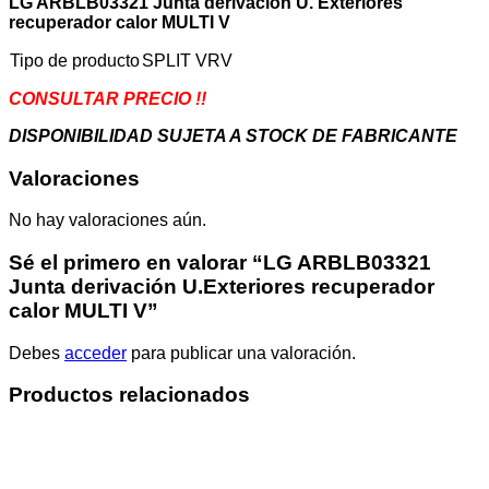
LG ARBLB03321 Junta derivación U. Exteriores
V
recuperador calor MULTI V
cantidad
Tipo de producto
SPLIT VRV
CONSULTAR PRECIO !!
DISPONIBILIDAD SUJETA A STOCK DE FABRICANTE
Valoraciones
No hay valoraciones aún.
Sé el primero en valorar “LG ARBLB03321
Junta derivación U.Exteriores recuperador
calor MULTI V”
Debes
acceder
para publicar una valoración.
Productos relacionados