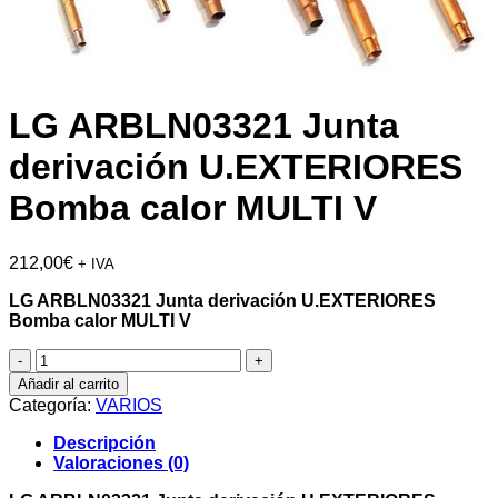
LG ARBLN03321 Junta
derivación U.EXTERIORES
Bomba calor MULTI V
212,00
€
+ IVA
LG ARBLN03321 Junta derivación U.EXTERIORES
Bomba calor MULTI V
LG
ARBLN03321
Añadir al carrito
Junta
Categoría:
VARIOS
derivación
U.EXTERIORES
Descripción
Bomba
Valoraciones (0)
calor
MULTI