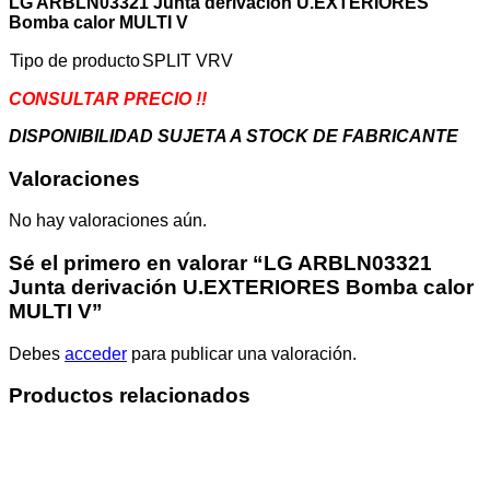
LG ARBLN03321 Junta derivación U.EXTERIORES
V
Bomba calor MULTI V
cantidad
Tipo de producto
SPLIT VRV
CONSULTAR PRECIO !!
DISPONIBILIDAD SUJETA A STOCK DE FABRICANTE
Valoraciones
No hay valoraciones aún.
Sé el primero en valorar “LG ARBLN03321
Junta derivación U.EXTERIORES Bomba calor
MULTI V”
Debes
acceder
para publicar una valoración.
Productos relacionados