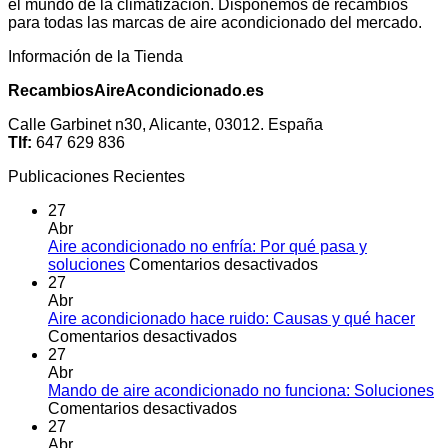
el mundo de la climatización. Disponemos de recambios
para todas las marcas de aire acondicionado del mercado.
Información de la Tienda
RecambiosAireAcondicionado.es
Calle Garbinet n30, Alicante, 03012. España
Tlf:
647 629 836
Publicaciones Recientes
27
Abr
Aire acondicionado no enfría: Por qué pasa y
en
soluciones
Comentarios desactivados
Aire
27
acondicionado
Abr
no
Aire acondicionado hace ruido: Causas y qué hacer
en
enfría:
Comentarios desactivados
Aire
Por
27
acondicionado
qué
Abr
hace
pasa
Mando de aire acondicionado no funciona: Soluciones
ruido:
en
y
Comentarios desactivados
Causas
Mando
soluciones
27
y
de
Abr