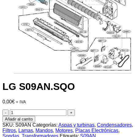
LG S09AN.SQO
0,00
€
+ IVA
LG
S09AN.SQO
Añadir al carrito
cantidad
SKU:
S09AN
Categorías:
Aspas y turbinas
,
Condensadores
,
Filtros
,
Lamas
,
Mandos
,
Motores
,
Placas Electrónicas
,
Sondas
,
Transformadores
Etiqueta:
S09AN