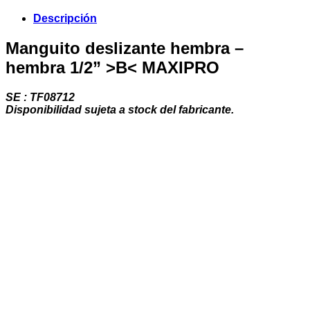
hembra
1/2”
Descripción
>B<
MAXIPRO
Manguito deslizante hembra –
cantidad
hembra 1/2” >B< MAXIPRO
SE : TF08712
Disponibilidad sujeta a stock del fabricante.