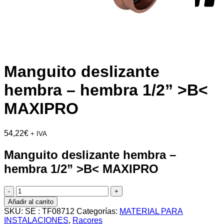
Manguito deslizante
hembra – hembra 1/2” >B<
MAXIPRO
54,22
€
+ IVA
Manguito deslizante hembra –
hembra 1/2” >B< MAXIPRO
Manguito
deslizante
Añadir al carrito
hembra
SKU:
SE : TF08712
Categorías:
MATERIAL PARA
-
INSTALACIONES
,
Racores