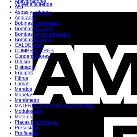
Antivibradores
Volver a la tienda
Asa
Aspas y turbinas
Aspirador
Bobinas-Solenoides
Bombas de carga
Bombas de condensados
Bombas de vacío
CALDERAS
COMPRESORES
Condensadores
Difusor
Disipador
Equipos
Filtros
Lamas
Mandos
Manetas
Manómetro
MATERIAL PARA INSTALACIONES
Modulos wifi
Motores
Placas Electrónicas
Presostato
Purificador