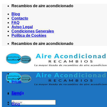
Saltar
Recambios de aire acondicionado
al
Blog
contenido
Contacto
FAQ
Aviso Legal
Condiciones Generales
Política de Cookies
Recambios de aire acondicionado
Inicio
Tienda
Menú
Buscar
Blog
por: