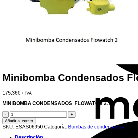
Minibomba Condensados Fl
175,36
€
+ IVA
MINIBOMBA CONDENSADOS FLOWATCH 2.
Minibomba
Condensados
Añadir al carrito
Flowatch
SKU:
ESAS06950
Categoría:
Bombas de condensados
2
cantidad
Descripción