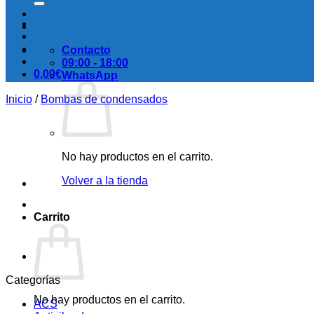
Contacto
09:00 - 18:00
0,00
€
WhatsApp
Inicio
/
Bombas de condensados
No hay productos en el carrito.
Volver a la tienda
Carrito
Categorías
No hay productos en el carrito.
ACS