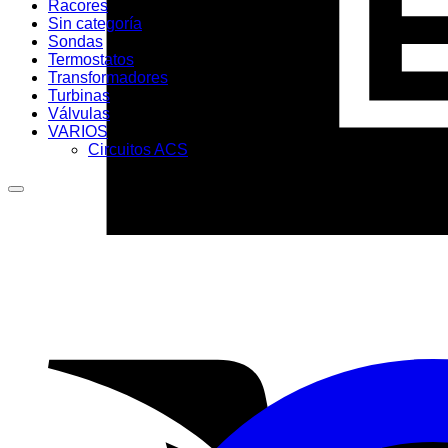
Racores
Sin categoría
Sondas
Termostatos
Transformadores
Turbinas
Válvulas
VARIOS
Circuitos ACS