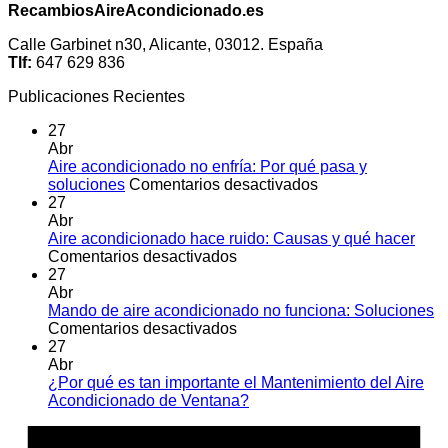
RecambiosAireAcondicionado.es
Calle Garbinet n30, Alicante, 03012. España
Tlf:
647 629 836
Publicaciones Recientes
27
Abr
Aire acondicionado no enfría: Por qué pasa y
en
soluciones
Comentarios desactivados
Aire
27
acondicionado
Abr
no
Aire acondicionado hace ruido: Causas y qué hacer
en
enfría:
Comentarios desactivados
Aire
Por
27
acondicionado
qué
Abr
hace
pasa
Mando de aire acondicionado no funciona: Soluciones
ruido:
en
y
Comentarios desactivados
Causas
Mando
soluciones
27
y
de
Abr
qué
aire
¿Por qué es tan importante el Mantenimiento del Aire
hacer
acondicionado
No
Acondicionado de Ventana?
no
hay
A
funciona:
comentarios