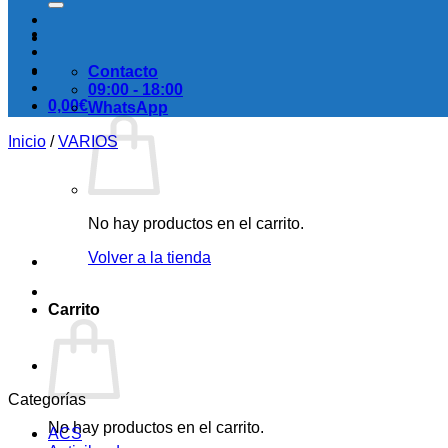
Contacto
09:00 - 18:00
0,00
€
WhatsApp
Inicio
/
VARIOS
No hay productos en el carrito.
Volver a la tienda
Carrito
Categorías
No hay productos en el carrito.
ACS