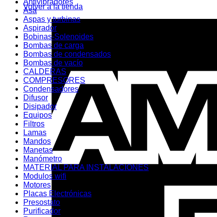
Antivibradores
Volver a la tienda
Asa
Aspas y turbinas
Aspirador
Bobinas-Solenoides
Bombas de carga
Bombas de condensados
Bombas de vacío
CALDERAS
COMPRESORES
Condensadores
Difusor
Disipador
Equipos
Filtros
Lamas
Mandos
Manetas
Manómetro
MATERIAL PARA INSTALACIONES
Modulos wifi
Motores
Placas Electrónicas
Presostato
Purificador