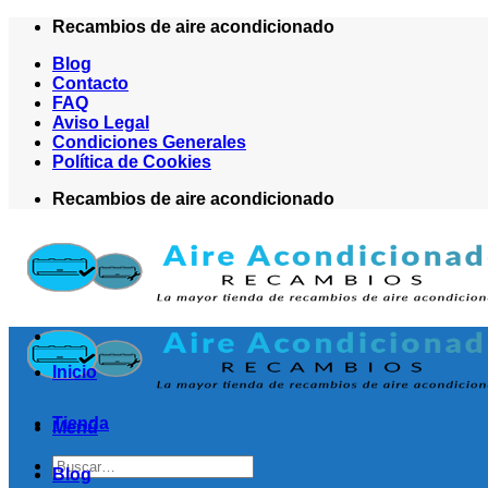
Saltar
Recambios de aire acondicionado
al
Blog
contenido
Contacto
FAQ
Aviso Legal
Condiciones Generales
Política de Cookies
Recambios de aire acondicionado
Inicio
Tienda
Menú
Buscar
Blog
por: