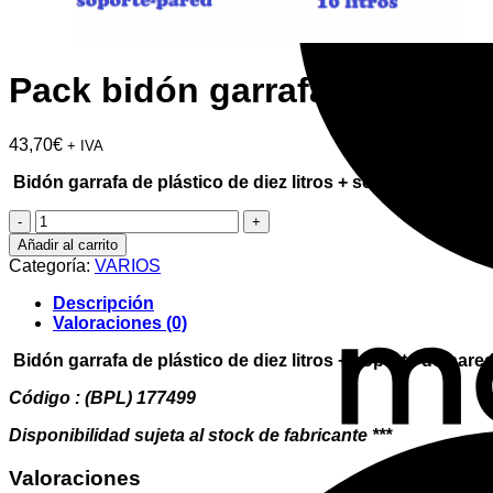
Pack bidón garrafa de plásti
43,70
€
+ IVA
Bidón garrafa de plástico de diez litros + soporte de par
Pack
bidón
Añadir al carrito
garrafa
Categoría:
VARIOS
de
plástico
Descripción
de
Valoraciones (0)
diez
litros
Bidón garrafa de plástico de diez litros + soporte de par
+
soporte
Código : (BPL) 177499
de
Disponibilidad sujeta al stock de fabricante ***
pared
para
Valoraciones
condensados