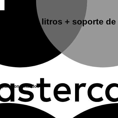
co de diez litros + soporte d
ed para condensados .
ed para condensados .