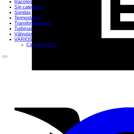
Racores
Sin categoría
Sondas
Termostatos
Transformadores
Turbinas
Válvulas
VARIOS
Circuitos ACS