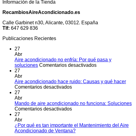
Información de la Tienda
RecambiosAireAcondicionado.es
Calle Garbinet n30, Alicante, 03012. España
Tlf:
647 629 836
Publicaciones Recientes
27
Abr
Aire acondicionado no enfría: Por qué pasa y
en
soluciones
Comentarios desactivados
Aire
27
acondicionado
Abr
no
Aire acondicionado hace ruido: Causas y qué hacer
en
enfría:
Comentarios desactivados
Aire
Por
27
acondicionado
qué
Abr
hace
pasa
Mando de aire acondicionado no funciona: Soluciones
ruido:
en
y
Comentarios desactivados
Causas
Mando
soluciones
27
y
de
Abr
qué
aire
¿Por qué es tan importante el Mantenimiento del Aire
hacer
acondicionado
No
Acondicionado de Ventana?
no
hay