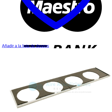
T
Añadir a la lista de deseos
P