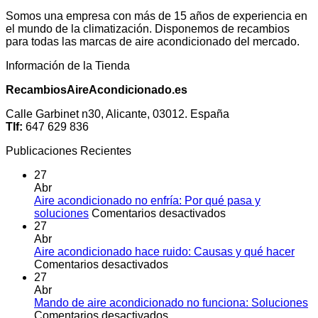
Somos una empresa con más de 15 años de experiencia en
el mundo de la climatización. Disponemos de recambios
para todas las marcas de aire acondicionado del mercado.
Información de la Tienda
RecambiosAireAcondicionado.es
Calle Garbinet n30, Alicante, 03012. España
Tlf:
647 629 836
Publicaciones Recientes
27
Abr
Aire acondicionado no enfría: Por qué pasa y
en
soluciones
Comentarios desactivados
Aire
27
acondicionado
Abr
no
Aire acondicionado hace ruido: Causas y qué hacer
en
enfría:
Comentarios desactivados
Aire
Por
27
acondicionado
qué
Abr
hace
pasa
Mando de aire acondicionado no funciona: Soluciones
ruido:
en
y
Comentarios desactivados