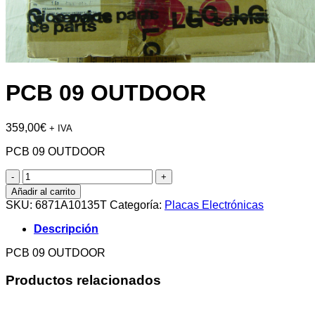
PCB 09 OUTDOOR
359,00
€
+ IVA
PCB 09 OUTDOOR
PCB
09
Añadir al carrito
OUTDOOR
SKU:
6871A10135T
Categoría:
Placas Electrónicas
cantidad
Descripción
PCB 09 OUTDOOR
Productos relacionados