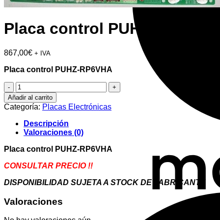
Placa control PUHZ-RP6VHA
867,00
€
+ IVA
Placa control PUHZ-RP6VHA
Placa
control
Añadir al carrito
PUHZ-
Categoría:
Placas Electrónicas
RP6VHA
cantidad
Descripción
Valoraciones (0)
Placa control PUHZ-RP6VHA
CONSULTAR PRECIO !!
DISPONIBILIDAD SUJETA A STOCK DE FABRICANTE
Valoraciones