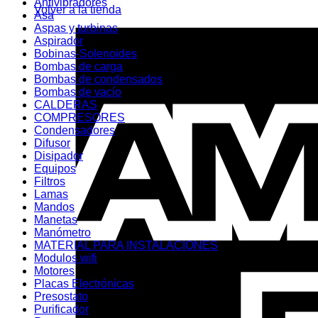
Antivibradores
Volver a la tienda
Asa
Aspas y turbinas
Aspirador
Bobinas-Solenoides
Bombas de carga
Bombas de condensados
Bombas de vacío
CALDERAS
COMPRESORES
Condensadores
Difusor
Disipador
Equipos
Filtros
Lamas
Mandos
Manetas
Manómetro
MATERIAL PARA INSTALACIONES
Modulos wifi
Motores
Placas Electrónicas
Presostato
Purificador