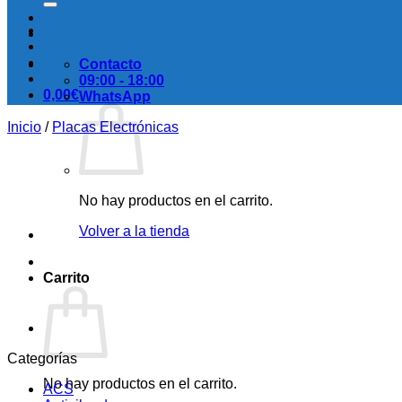
Contacto
09:00 - 18:00
0,00
€
WhatsApp
Inicio
/
Placas Electrónicas
No hay productos en el carrito.
Volver a la tienda
Carrito
Categorías
No hay productos en el carrito.
ACS