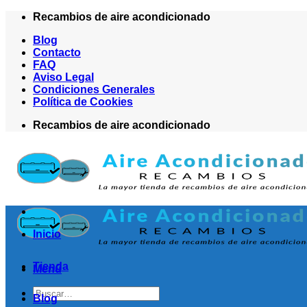
Saltar
Recambios de aire acondicionado
al
Blog
contenido
Contacto
FAQ
Aviso Legal
Condiciones Generales
Política de Cookies
Recambios de aire acondicionado
Inicio
Tienda
Menú
Buscar
Blog
por: