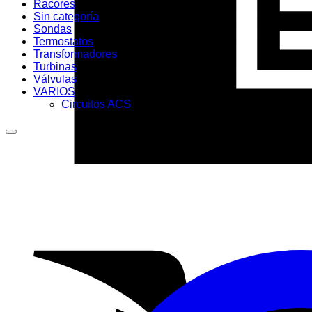
Racores
Sin categoría
Sondas
Termostatos
Transformadores
Turbinas
Válvulas
VARIOS
Circuitos ACS