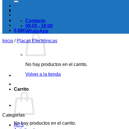
Contacto
09:00 - 18:00
0,00
€
WhatsApp
Inicio
/
Placas Electrónicas
No hay productos en el carrito.
Volver a la tienda
Carrito
Categorías
No hay productos en el carrito.
ACS