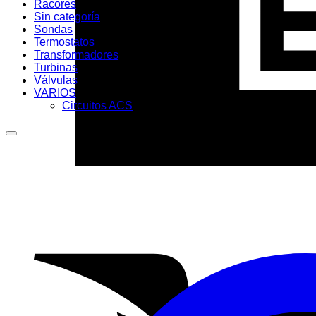
Racores
Sin categoría
Sondas
Termostatos
Transformadores
Turbinas
Válvulas
VARIOS
Circuitos ACS