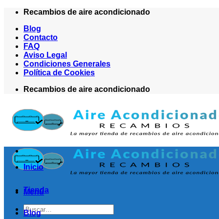
Saltar
Recambios de aire acondicionado
al
Blog
contenido
Contacto
FAQ
Aviso Legal
Condiciones Generales
Política de Cookies
Recambios de aire acondicionado
Inicio
Tienda
Menú
Buscar
Blog
por: