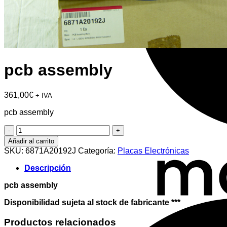
pcb assembly
361,00
€
+ IVA
pcb assembly
pcb
assembly
Añadir al carrito
cantidad
SKU:
6871A20192J
Categoría:
Placas Electrónicas
Descripción
pcb assembly
Disponibilidad sujeta al stock de fabricante ***
Productos relacionados