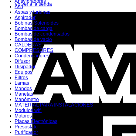
Antivibradores
Volver a la tienda
Asa
Aspas y turbinas
Aspirador
Bobinas-Solenoides
Bombas de carga
Bombas de condensados
Bombas de vacío
CALDERAS
COMPRESORES
Condensadores
Difusor
Disipador
Equipos
Filtros
Lamas
Mandos
Manetas
Manómetro
MATERIAL PARA INSTALACIONES
Modulos wifi
Motores
Placas Electrónicas
Presostato
Purificador