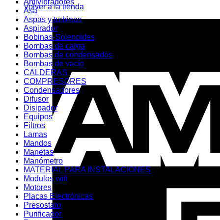
Antivibradores
Volver a la tienda
Asa
Aspas y turbinas
Aspirador
Bobinas-Solenoides
Bombas de carga
Bombas de condensados
Bombas de vacío
CALDERAS
COMPRESORES
Condensadores
Difusor
Disipador
Equipos
Filtros
Lamas
Mandos
Manetas
Manómetro
MATERIAL PARA INSTALACIONES
Modulos wifi
Motores
Placas Electrónicas
Presostato
Purificador