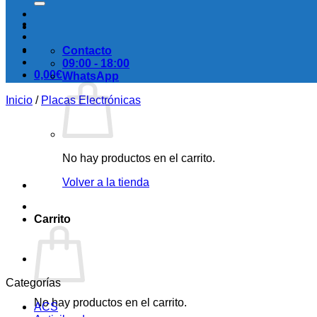
Contacto
09:00 - 18:00
0,00
€
WhatsApp
Inicio
/
Placas Electrónicas
No hay productos en el carrito.
Volver a la tienda
Carrito
Categorías
No hay productos en el carrito.
ACS