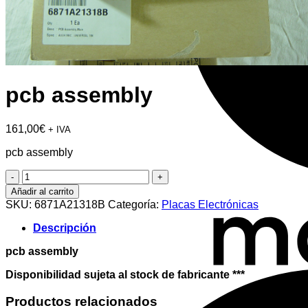
pcb assembly
161,00
€
+ IVA
pcb assembly
pcb
assembly
Añadir al carrito
cantidad
SKU:
6871A21318B
Categoría:
Placas Electrónicas
Descripción
pcb assembly
Disponibilidad sujeta al stock de fabricante ***
Productos relacionados