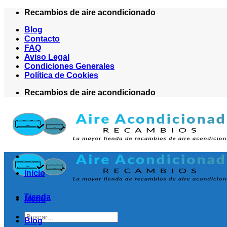
Saltar
Recambios de aire acondicionado
al
Blog
contenido
Contacto
FAQ
Aviso Legal
Condiciones Generales
Política de Cookies
Recambios de aire acondicionado
Inicio
Tienda
Menú
Buscar
Blog
por: