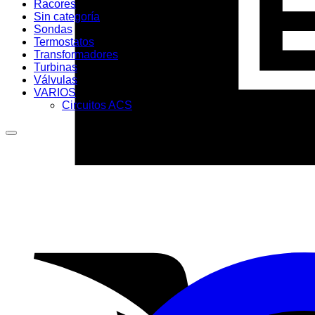
Racores
Sin categoría
Sondas
Termostatos
Transformadores
Turbinas
Válvulas
VARIOS
Circuitos ACS