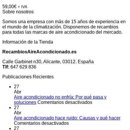
59,00
€
+ IVA
Sobre nosotros
Somos una empresa con más de 15 años de experiencia en
el mundo de la climatización. Disponemos de recambios
para todas las marcas de aire acondicionado del mercado.
Información de la Tienda
RecambiosAireAcondicionado.es
Calle Garbinet n30, Alicante, 03012. España
Tlf:
647 629 836
Publicaciones Recientes
27
Abr
Aire acondicionado no enfría: Por qué pasa y
en
soluciones
Comentarios desactivados
Aire
27
acondicionado
Abr
no
Aire acondicionado hace ruido: Causas y qué hacer
en
enfría:
Comentarios desactivados
Aire
Por
27