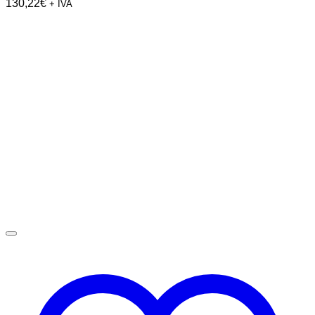
130,22
€
+ IVA