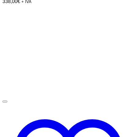
338,00
€
+ IVA