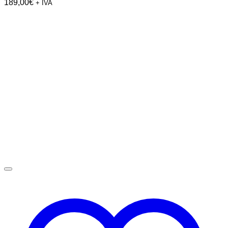
189,00
€
+ IVA