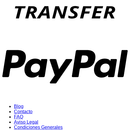
P
Blog
Contacto
FAQ
Aviso Legal
Condiciones Generales