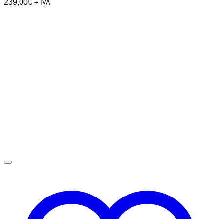
239,00
€
+ IVA