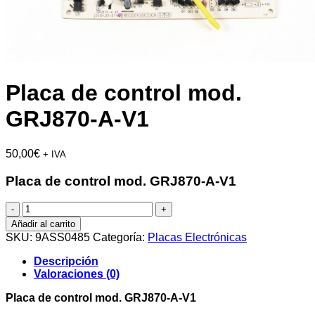
Placa de control mod.
GRJ870-A-V1
50,00
€
+ IVA
Placa de control mod. GRJ870-A-V1
Placa
de
Añadir al carrito
control
SKU:
9ASS0485
Categoría:
Placas Electrónicas
mod.
GRJ870-
Descripción
A-
Valoraciones (0)
V1
cantidad
Placa de control mod. GRJ870-A-V1