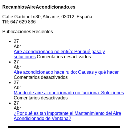
RecambiosAireAcondicionado.es
Calle Garbinet n30, Alicante, 03012. España
Tlf:
647 629 836
Publicaciones Recientes
27
Abr
Aire acondicionado no enfría: Por qué pasa y
en
soluciones
Comentarios desactivados
Aire
27
acondicionado
Abr
no
Aire acondicionado hace ruido: Causas y qué hacer
en
enfría:
Comentarios desactivados
Aire
Por
27
acondicionado
qué
Abr
hace
pasa
Mando de aire acondicionado no funciona: Soluciones
ruido:
en
y
Comentarios desactivados
Causas
Mando
soluciones
27
y
de
Abr
qué
aire
¿Por qué es tan importante el Mantenimiento del Aire
hacer
acondicionado
No
Acondicionado de Ventana?
no
hay
A