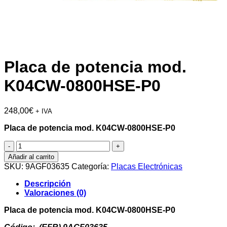
Placa de potencia mod.
K04CW-0800HSE-P0
248,00
€
+ IVA
Placa de potencia mod. K04CW-0800HSE-P0
Placa
de
Añadir al carrito
potencia
SKU:
9AGF03635
Categoría:
Placas Electrónicas
mod.
K04CW-
Descripción
0800HSE-
Valoraciones (0)
P0
cantidad
Placa de potencia mod. K04CW-0800HSE-P0