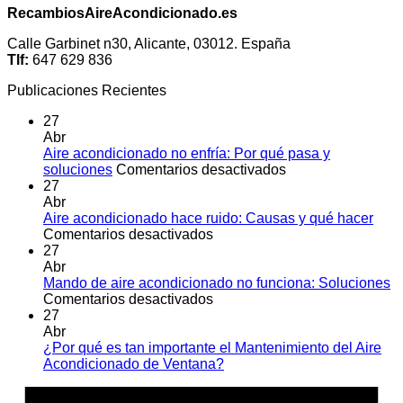
RecambiosAireAcondicionado.es
Calle Garbinet n30, Alicante, 03012. España
Tlf:
647 629 836
Publicaciones Recientes
27
Abr
Aire acondicionado no enfría: Por qué pasa y
en
soluciones
Comentarios desactivados
Aire
27
acondicionado
Abr
no
Aire acondicionado hace ruido: Causas y qué hacer
en
enfría:
Comentarios desactivados
Aire
Por
27
acondicionado
qué
Abr
hace
pasa
Mando de aire acondicionado no funciona: Soluciones
ruido:
en
y
Comentarios desactivados
Causas
Mando
soluciones
27
y
de
Abr
qué
aire
¿Por qué es tan importante el Mantenimiento del Aire
hacer
acondicionado
No
Acondicionado de Ventana?
no
hay
A
funciona:
comentarios