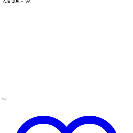
239,00
€
+ IVA