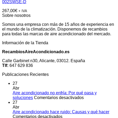
002SWSE-D
267,00
€
+ IVA
Sobre nosotros
Somos una empresa con más de 15 años de experiencia en
el mundo de la climatización. Disponemos de recambios
para todas las marcas de aire acondicionado del mercado.
Información de la Tienda
RecambiosAireAcondicionado.es
Calle Garbinet n30, Alicante, 03012. España
Tlf:
647 629 836
Publicaciones Recientes
27
Abr
Aire acondicionado no enfría: Por qué pasa y
en
soluciones
Comentarios desactivados
Aire
27
acondicionado
Abr
no
Aire acondicionado hace ruido: Causas y qué hacer
en
enfría:
Comentarios desactivados