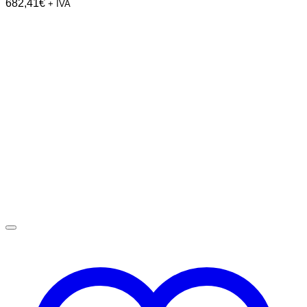
682,41
€
+ IVA