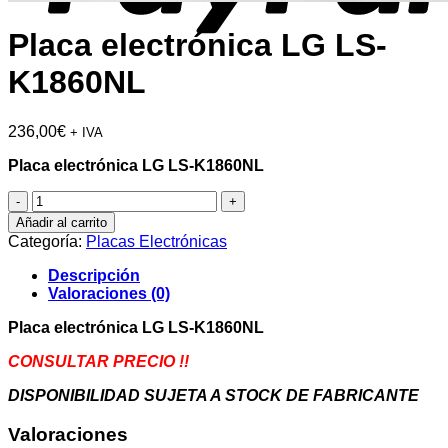
Placa electrónica LG LS-
K1860NL
236,00
€
+ IVA
Placa electrónica LG LS-K1860NL
Placa
electrónica
Añadir al carrito
LG
Categoría:
Placas Electrónicas
LS-
K1860NL
Descripción
cantidad
Valoraciones (0)
Placa electrónica LG LS-K1860NL
CONSULTAR PRECIO !!
DISPONIBILIDAD SUJETA A STOCK DE FABRICANTE
Valoraciones