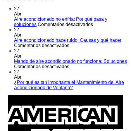
27
Abr
Aire acondicionado no enfría: Por qué pasa y
en
soluciones
Comentarios desactivados
Aire
27
acondicionado
Abr
no
Aire acondicionado hace ruido: Causas y qué hacer
en
enfría:
Comentarios desactivados
Aire
Por
27
acondicionado
qué
Abr
hace
pasa
Mando de aire acondicionado no funciona: Soluciones
ruido:
en
y
Comentarios desactivados
Causas
Mando
soluciones
27
y
de
Abr
qué
aire
¿Por qué es tan importante el Mantenimiento del Aire
hacer
acondicionado
No
Acondicionado de Ventana?
no
hay
A
funciona:
comentarios
E
en
Soluciones
¿Por
qué
es
tan
importante