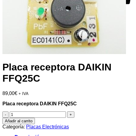
Placa receptora DAIKIN
FFQ25C
89,00
€
+ IVA
Placa receptora DAIKIN FFQ25C
Placa
receptora
Añadir al carrito
DAIKIN
Categoría:
Placas Electrónicas
FFQ25C
cantidad