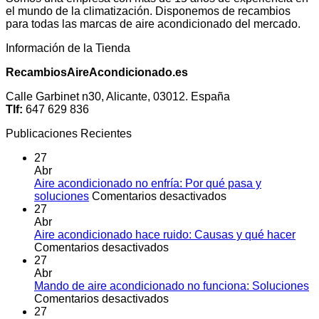
el mundo de la climatización. Disponemos de recambios
para todas las marcas de aire acondicionado del mercado.
Información de la Tienda
RecambiosAireAcondicionado.es
Calle Garbinet n30, Alicante, 03012. España
Tlf:
647 629 836
Publicaciones Recientes
27
Abr
Aire acondicionado no enfría: Por qué pasa y
en
soluciones
Comentarios desactivados
Aire
27
acondicionado
Abr
no
Aire acondicionado hace ruido: Causas y qué hacer
en
enfría:
Comentarios desactivados
Aire
Por
27
acondicionado
qué
Abr
hace
pasa
Mando de aire acondicionado no funciona: Soluciones
ruido:
en
y
Comentarios desactivados
Causas
Mando
soluciones
27