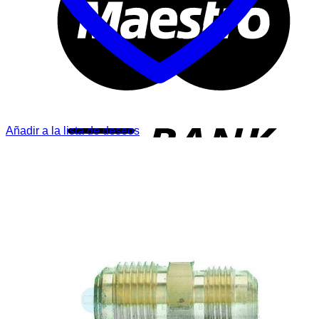
T
Añadir a la lista de deseos
P