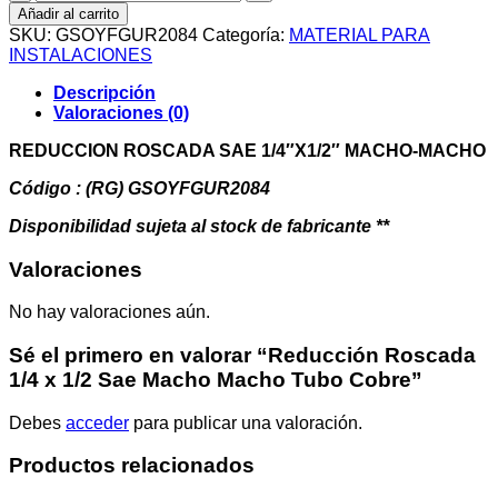
Roscada
Añadir al carrito
1/4
SKU:
GSOYFGUR2084
Categoría:
MATERIAL PARA
x
INSTALACIONES
1/2
Sae
Descripción
Macho
Valoraciones (0)
Macho
Tubo
REDUCCION ROSCADA SAE 1/4″X1/2″ MACHO-MACHO
Cobre
cantidad
Código : (RG) GSOYFGUR2084
Disponibilidad sujeta al stock de fabricante **
Valoraciones
No hay valoraciones aún.
Sé el primero en valorar “Reducción Roscada
1/4 x 1/2 Sae Macho Macho Tubo Cobre”
Debes
acceder
para publicar una valoración.
Productos relacionados