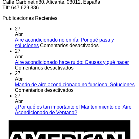
Calle Garbinet n30, Alicante, 03012. España
Tlf:
647 629 836
Publicaciones Recientes
27
Abr
Aire acondicionado no enfría: Por qué pasa y
en
soluciones
Comentarios desactivados
Aire
27
acondicionado
Abr
no
Aire acondicionado hace ruido: Causas y qué hacer
en
enfría:
Comentarios desactivados
Aire
Por
27
acondicionado
qué
Abr
hace
pasa
Mando de aire acondicionado no funciona: Soluciones
ruido:
en
y
Comentarios desactivados
Causas
Mando
soluciones
27
y
de
Abr
qué
aire
¿Por qué es tan importante el Mantenimiento del Aire
hacer
acondicionado
No
Acondicionado de Ventana?
no
hay
A
funciona:
comentarios
E
en
Soluciones
¿Por