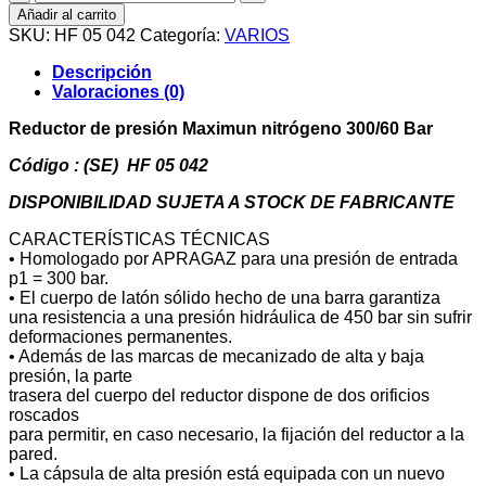
de
Añadir al carrito
presión
SKU:
HF 05 042
Categoría:
VARIOS
Maximun
nitrógeno
Descripción
300/60
Valoraciones (0)
Bar
cantidad
Reductor de presión Maximun nitrógeno 300/60 Bar
Código : (SE) HF 05 042
DISPONIBILIDAD SUJETA A STOCK DE FABRICANTE
CARACTERÍSTICAS TÉCNICAS
• Homologado por APRAGAZ para una presión de entrada
p1 = 300 bar.
• El cuerpo de latón sólido hecho de una barra garantiza
una resistencia a una presión hidráulica de 450 bar sin sufrir
deformaciones permanentes.
• Además de las marcas de mecanizado de alta y baja
presión, la parte
trasera del cuerpo del reductor dispone de dos orificios
roscados
para permitir, en caso necesario, la fijación del reductor a la
pared.
• La cápsula de alta presión está equipada con un nuevo