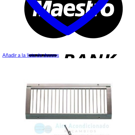
T
Añadir a la lista de deseos
P