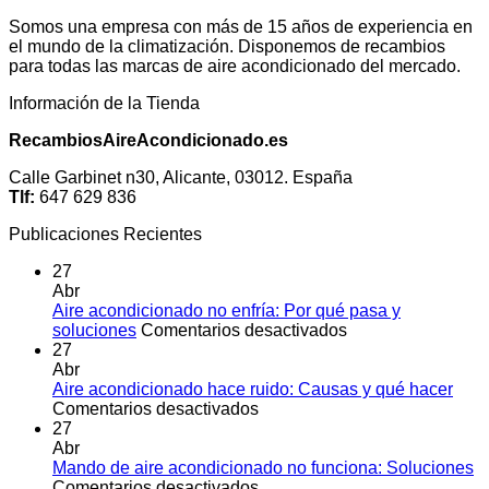
Somos una empresa con más de 15 años de experiencia en
el mundo de la climatización. Disponemos de recambios
para todas las marcas de aire acondicionado del mercado.
Información de la Tienda
RecambiosAireAcondicionado.es
Calle Garbinet n30, Alicante, 03012. España
Tlf:
647 629 836
Publicaciones Recientes
27
Abr
Aire acondicionado no enfría: Por qué pasa y
en
soluciones
Comentarios desactivados
Aire
27
acondicionado
Abr
no
Aire acondicionado hace ruido: Causas y qué hacer
en
enfría:
Comentarios desactivados
Aire
Por
27
acondicionado
qué
Abr
hace
pasa
Mando de aire acondicionado no funciona: Soluciones
ruido:
en
y
Comentarios desactivados