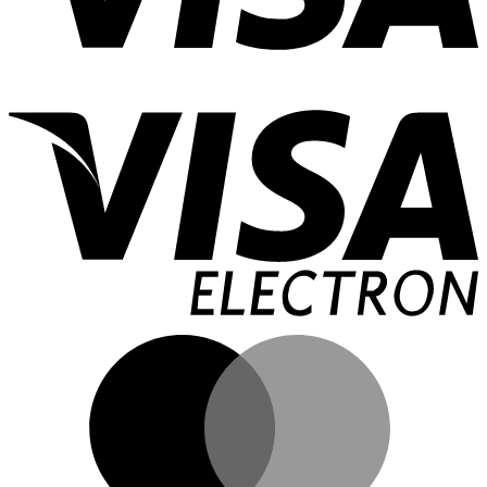
V
E
M