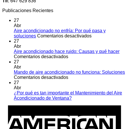
Tlf:
647 629 836
Publicaciones Recientes
27
Abr
Aire acondicionado no enfría: Por qué pasa y
en
soluciones
Comentarios desactivados
Aire
27
acondicionado
Abr
no
Aire acondicionado hace ruido: Causas y qué hacer
en
enfría:
Comentarios desactivados
Aire
Por
27
acondicionado
qué
Abr
hace
pasa
Mando de aire acondicionado no funciona: Soluciones
ruido:
en
y
Comentarios desactivados
Causas
Mando
soluciones
27
y
de
Abr
qué
aire
¿Por qué es tan importante el Mantenimiento del Aire
hacer
acondicionado
No
Acondicionado de Ventana?
no
hay
A
funciona:
comentarios
E
en
Soluciones
¿Por
qué
es