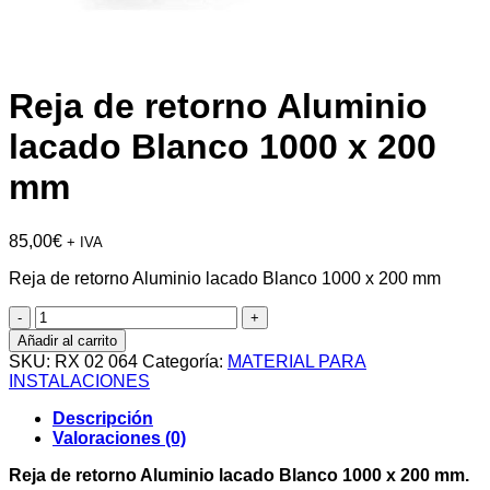
Reja de retorno Aluminio
lacado Blanco 1000 x 200
mm
85,00
€
+ IVA
Reja de retorno Aluminio lacado Blanco 1000 x 200 mm
Reja
de
Añadir al carrito
retorno
SKU:
RX 02 064
Categoría:
MATERIAL PARA
Aluminio
INSTALACIONES
lacado
Blanco
Descripción
1000
Valoraciones (0)
x
200
Reja de retorno Aluminio lacado Blanco 1000 x 200 mm.