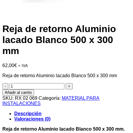
Reja de retorno Aluminio
lacado Blanco 500 x 300
mm
62,00
€
+ IVA
Reja de retorno Aluminio lacado Blanco 500 x 300 mm
Reja
de
Añadir al carrito
retorno
SKU:
RX 02 069
Categoría:
MATERIAL PARA
Aluminio
INSTALACIONES
lacado
Blanco
Descripción
500
Valoraciones (0)
x
300
Reja de retorno Aluminio lacado Blanco 500 x 300 mm.