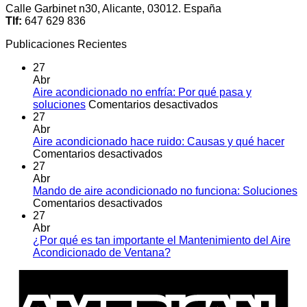
Calle Garbinet n30, Alicante, 03012. España
Tlf:
647 629 836
Publicaciones Recientes
27
Abr
Aire acondicionado no enfría: Por qué pasa y
en
soluciones
Comentarios desactivados
Aire
27
acondicionado
Abr
no
Aire acondicionado hace ruido: Causas y qué hacer
en
enfría:
Comentarios desactivados
Aire
Por
27
acondicionado
qué
Abr
hace
pasa
Mando de aire acondicionado no funciona: Soluciones
ruido:
en
y
Comentarios desactivados
Causas
Mando
soluciones
27
y
de
Abr
qué
aire
¿Por qué es tan importante el Mantenimiento del Aire
hacer
acondicionado
No
Acondicionado de Ventana?
no
hay
A
funciona:
comentarios
E
en
Soluciones
¿Por