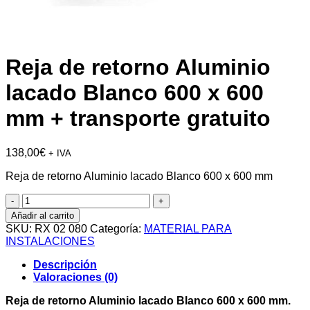
Reja de retorno Aluminio
lacado Blanco 600 x 600
mm + transporte gratuito
138,00
€
+ IVA
Reja de retorno Aluminio lacado Blanco 600 x 600 mm
Reja
de
Añadir al carrito
retorno
SKU:
RX 02 080
Categoría:
MATERIAL PARA
Aluminio
INSTALACIONES
lacado
Blanco
Descripción
600
Valoraciones (0)
x
600
Reja de retorno Aluminio lacado Blanco 600 x 600 mm.