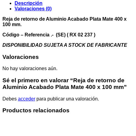
Acabado
Descripción
Plata
Valoraciones (0)
Mate
400
Reja de retorno de Aluminio Acabado Plata Mate 400 x
x
100 mm.
100
mm
Código – Referencia .- (SE) ( RX 02 237 )
cantidad
DISPONIBILIDAD SUJETA A STOCK DE FABRICANTE
Valoraciones
No hay valoraciones aún.
Sé el primero en valorar “Reja de retorno de
Aluminio Acabado Plata Mate 400 x 100 mm”
Debes
acceder
para publicar una valoración.
Productos relacionados