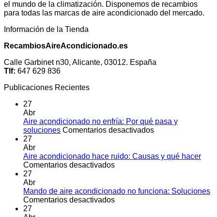
el mundo de la climatización. Disponemos de recambios
para todas las marcas de aire acondicionado del mercado.
Información de la Tienda
RecambiosAireAcondicionado.es
Calle Garbinet n30, Alicante, 03012. España
Tlf:
647 629 836
Publicaciones Recientes
27
Abr
Aire acondicionado no enfría: Por qué pasa y
en
soluciones
Comentarios desactivados
Aire
27
acondicionado
Abr
no
Aire acondicionado hace ruido: Causas y qué hacer
en
enfría:
Comentarios desactivados
Aire
Por
27
acondicionado
qué
Abr
hace
pasa
Mando de aire acondicionado no funciona: Soluciones
ruido:
en
y
Comentarios desactivados
Causas
Mando
soluciones
27
y
de