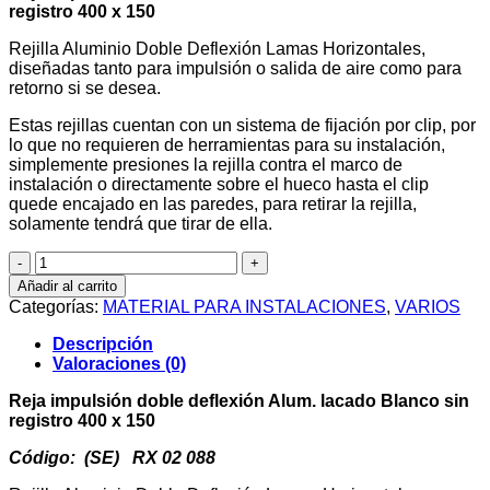
registro 400 x 150
Rejilla Aluminio Doble Deflexión Lamas Horizontales,
diseñadas tanto para impulsión o salida de aire como para
retorno si se desea.
Estas rejillas cuentan con un sistema de fijación por clip, por
lo que no requieren de herramientas para su instalación,
simplemente presiones la rejilla contra el marco de
instalación o directamente sobre el hueco hasta el clip
quede encajado en las paredes, para retirar la rejilla,
solamente tendrá que tirar de ella.
Reja
impulsión
Añadir al carrito
doble
Categorías:
MATERIAL PARA INSTALACIONES
,
VARIOS
deflexión
Aluminio
Descripción
lacado
Valoraciones (0)
Blanco
sin
Reja impulsión doble deflexión Alum. lacado Blanco sin
registro
registro 400 x 150
400
x
Código: (SE) RX 02 088
150