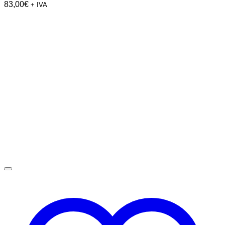
83,00
€
+ IVA