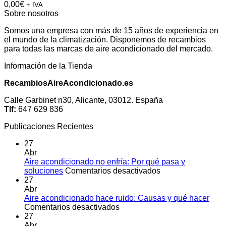
0,00
€
+ IVA
Sobre nosotros
Somos una empresa con más de 15 años de experiencia en
el mundo de la climatización. Disponemos de recambios
para todas las marcas de aire acondicionado del mercado.
Información de la Tienda
RecambiosAireAcondicionado.es
Calle Garbinet n30, Alicante, 03012. España
Tlf:
647 629 836
Publicaciones Recientes
27
Abr
Aire acondicionado no enfría: Por qué pasa y
en
soluciones
Comentarios desactivados
Aire
27
acondicionado
Abr
no
Aire acondicionado hace ruido: Causas y qué hacer
en
enfría:
Comentarios desactivados
Aire
Por
27
acondicionado
qué
Abr