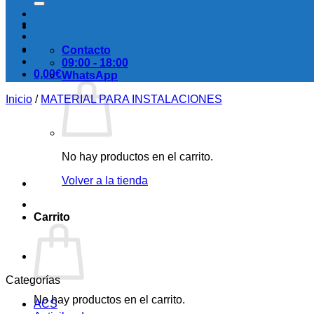
Contacto
09:00 - 18:00
0,00
€
WhatsApp
Inicio
/
MATERIAL PARA INSTALACIONES
No hay productos en el carrito.
Volver a la tienda
Carrito
Categorías
No hay productos en el carrito.
ACS