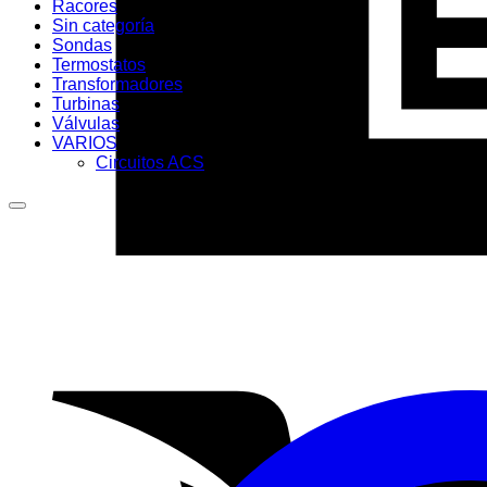
Racores
Sin categoría
Sondas
Termostatos
Transformadores
Turbinas
Válvulas
VARIOS
Circuitos ACS