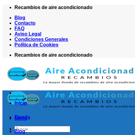
Saltar
Recambios de aire acondicionado
al
Blog
contenido
Contacto
FAQ
Aviso Legal
Condiciones Generales
Política de Cookies
Recambios de aire acondicionado
Inicio
Tienda
Menú
Buscar
Blog
por: