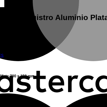
ión sin registro Aluminio Pla
ate 700 x 150 mm
ES
a Mate 700 x 150 mm.