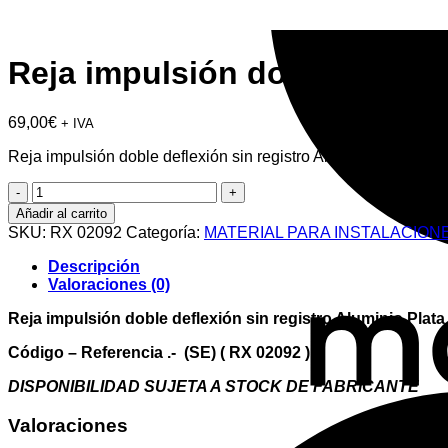
Reja impulsión doble deflex
69,00
€
+ IVA
Reja impulsión doble deflexión sin registro Aluminio Plata M
Reja
impulsión
Añadir al carrito
doble
SKU:
RX 02092
Categoría:
MATERIAL PARA INSTALACION
deflexión
sin
Descripción
registro
Valoraciones (0)
Aluminio
Plata
Reja impulsión doble deflexión sin registro Aluminio Plat
Mate
700
Código – Referencia .- (SE) ( RX 02092 )
x
DISPONIBILIDAD SUJETA A STOCK DE FABRICANTE
150
mm
Valoraciones
cantidad