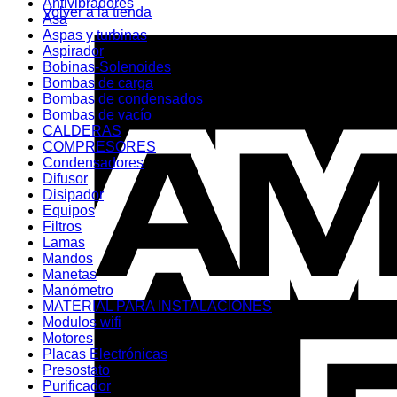
Antivibradores
Volver a la tienda
Asa
Aspas y turbinas
Aspirador
Bobinas-Solenoides
Bombas de carga
Bombas de condensados
Bombas de vacío
CALDERAS
COMPRESORES
Condensadores
Difusor
Disipador
Equipos
Filtros
Lamas
Mandos
Manetas
Manómetro
MATERIAL PARA INSTALACIONES
Modulos wifi
Motores
Placas Electrónicas
Presostato
Purificador