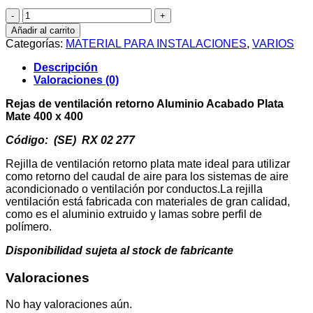
Rejas
de
Añadir al carrito
ventilación
Categorías:
MATERIAL PARA INSTALACIONES
,
VARIOS
retorno
Aluminio
Descripción
Acabado
Valoraciones (0)
Plata
Mate
Rejas de ventilación retorno Aluminio Acabado Plata
400
Mate 400 x 400
x
400
Código: (SE) RX 02 277
cantidad
Rejilla de ventilación retorno plata mate ideal para utilizar
como retorno del caudal de aire para los sistemas de aire
acondicionado o ventilación por conductos.La rejilla
ventilación está fabricada con materiales de gran calidad,
como es el aluminio extruido y lamas sobre perfil de
polímero.
Disponibilidad sujeta al stock de fabricante
Valoraciones
No hay valoraciones aún.