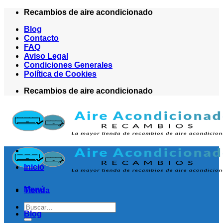
Saltar
Recambios de aire acondicionado
al
Blog
contenido
Contacto
FAQ
Aviso Legal
Condiciones Generales
Política de Cookies
Recambios de aire acondicionado
Inicio
Menú
Tienda
Buscar
Blog
por: